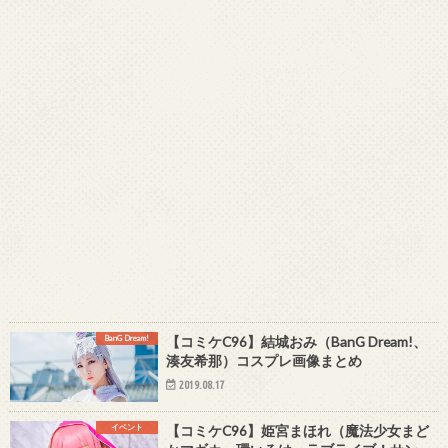
BanG Dream!
【コミケC96】結城おみ（BanG Dream!、
湊友希那）コスプレ画像まとめ
2019.08.17
イベント
【コミケC96】姫宮まほれ（魔法少女まど