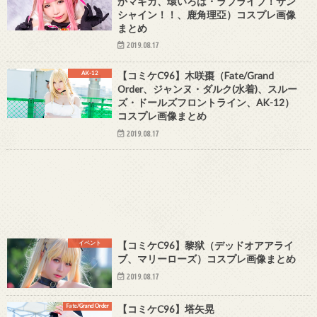
かマギカ、環いろは・ラブライブ！サン
シャイン！！、鹿角理亞）コスプレ画像
まとめ
2019.08.17
AK-12
【コミケC96】木咲棗（Fate/Grand
Order、ジャンヌ・ダルク(水着)、スルー
ズ・ドールズフロントライン、AK-12）
コスプレ画像まとめ
2019.08.17
イベント
【コミケC96】黎狱（デッドオアアライ
ブ、マリーローズ）コスプレ画像まとめ
2019.08.17
Fate/Grand Order
【コミケC96】塔矢晃