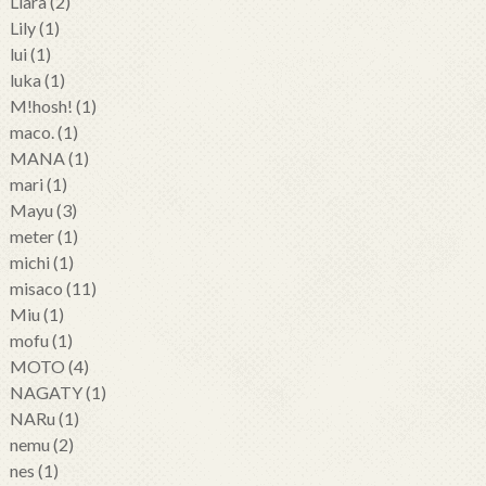
Liara
(2)
Lily
(1)
lui
(1)
luka
(1)
M!hosh!
(1)
maco.
(1)
MANA
(1)
mari
(1)
Mayu
(3)
meter
(1)
michi
(1)
misaco
(11)
Miu
(1)
mofu
(1)
MOTO
(4)
NAGATY
(1)
NARu
(1)
nemu
(2)
nes
(1)