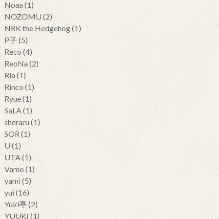
Noaa
(1)
NOZOMU
(2)
NRK the Hedgehog
(1)
P子
(5)
Reco
(4)
ReoNa
(2)
Ria
(1)
Rinco
(1)
Ryue
(1)
SaLA
(1)
sheraru
(1)
SOR
(1)
U
(1)
UTA
(1)
Vamo
(1)
yami
(5)
yui
(16)
Yuki亭
(2)
YUUKI
(1)