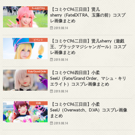
FateEXTRA
【コミケC96三日目】贤儿
sherry（FateEXTRA、玉藻の前）コスプ
レ画像まとめ
2019.08.14
イベント
【コミケC96二日目】贤儿sherry（遊戯
王、ブラックマジシャンガール）コスプ
レ画像まとめ
2019.08.14
Fate/Grand Order
【コミケC96四日目】小柔
SeeU（Fate/Grand Order、マシュ・キリ
エライト）コスプレ画像まとめ
2019.08.14
D.VA
【コミケC96三日目】小柔
SeeU（Overwatch、D.VA）コスプレ画像
まとめ
2019.08.14