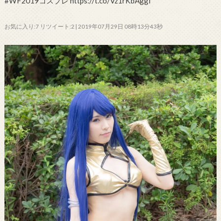
#WF2019コスプレ https://t.co/Vz1rKbAggI
お気に入り:7 リツイート:2 | 2019年07月29日 08時13分43秒