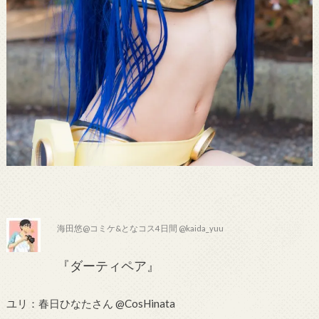
海田悠@コミケ&となコス4日間 @kaida_yuu
『ダーティペア』
ユリ：春日ひなたさん @CosHinata