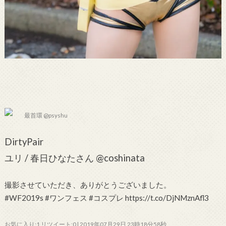
最首環 @psyshu
DirtyPair
ユリ / 春日ひなたさん @coshinata
撮影させていただき、ありがとうございました。
#WF2019s #ワンフェス #コスプレ https://t.co/DjNMznAfl3
お気に入り:1 リツイート:0 | 2019年07月29日 23時18分58秒