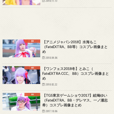
2018.11.13
BB
【アニメジャパン2018】水海もこ
（FateEXTRA、BB等）コスプレ画像まと
め
2018.04.06
BB
【ワンフェス2018冬】とみこ（
FateEXTRA CCC、 BB）コスプレ画像まと
め
2018.02.22
BB
【TGS東京ゲームショウ2017】絵鳩ゆい
（FateEXTRA、BB・デレマス、一ノ瀬志
希）コスプレ画像まとめ
2017.10.06