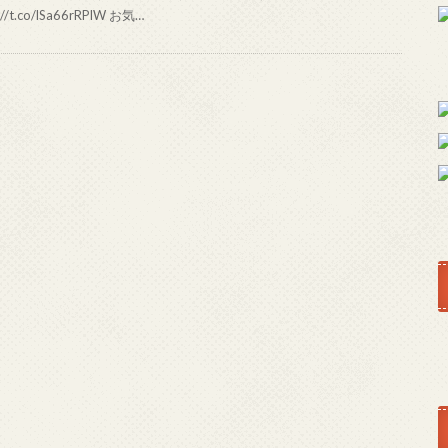
://t.co/lSa66rRPlW お気…