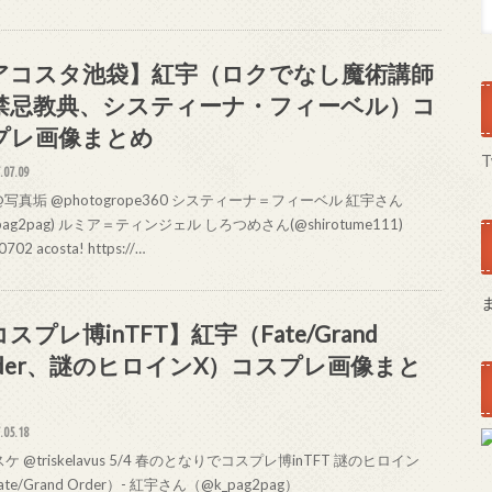
アコスタ池袋】紅宇（ロクでなし魔術講師
禁忌教典、システィーナ・フィーベル）コ
プレ画像まとめ
T
.07.09
写真垢 @photogrope360 システィーナ＝フィーベル 紅宇さん
_pag2pag) ルミア＝ティンジェル しろつめさん(@shirotume111)
702 acosta! https://…
スプレ博inTFT】紅宇（Fate/Grand
rder、謎のヒロインX）コスプレ画像まと
.05.18
ケ @triskelavus 5/4 春のとなりでコスプレ博inTFT 謎のヒロイン
ate/Grand Order）- 紅宇さん（@k_pag2pag）