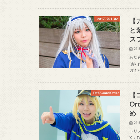
【
20170701~02
と
ス
2017
あだ@
(@k
20170
【コ
Fate/Grand Order
O
め
2017
トリス
X（ F