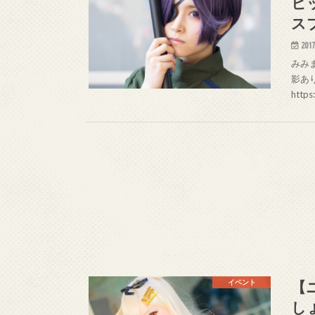
ヒ
ス
2017
みみま
影あ
http
【
イベント
し