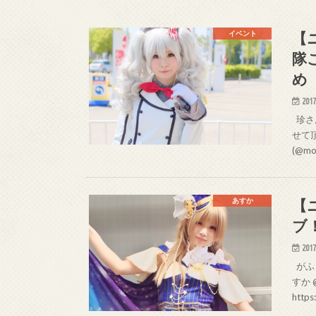
【
イベント
隊
め
2017
珍さん
せて
(@mo
【
あすか
ブ
2017
がふぁす
すか 
https