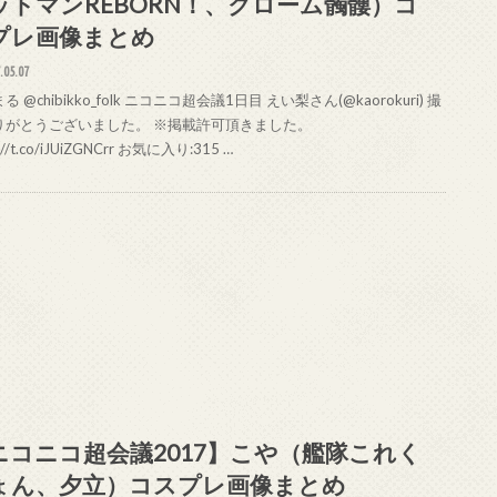
ットマンREBORN！、クローム髑髏）コ
プレ画像まとめ
.05.07
る @chibikko_folk ニコニコ超会議1日目 えい梨さん(@kaorokuri) 撮
りがとうございました。 ※掲載許可頂きました。
s://t.co/iJUiZGNCrr お気に入り:315 …
ニコニコ超会議2017】こや（艦隊これく
ょん、夕立）コスプレ画像まとめ