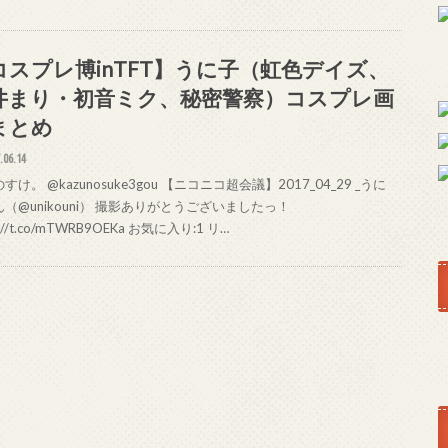
コスプレ博inTFT】うに子（虹色デイズ、
井まり・初音ミク、秘密警察）コスプレ画
まとめ
.06.14
すけ。 @kazunosuke3gou 【ニコニコ超会議】2017_04_29 _うに
（@unikouni） 撮影ありがとうございましたっ！
s://t.co/mTWRB9OEKa お気に入り:1 リ…