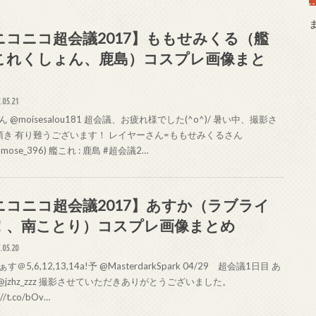
ニコニコ超会議2017】ももせみくる（艦
これくしょん、鹿島）コスプレ画像まと
.05.21
 @moisesalou181 超会議、お疲れ様でした(^o^)/ 暑い中、撮影さ
頂き 有り難うございます！ レイヤーさん=ももせみくるさん
mose_396) 艦これ : 鹿島 #超会議2…
ニコニコ超会議2017】あすか（ラブライ
！、南ことり）コスプレ画像まとめ
.05.20
＠5,6,12,13,14a!予 @MasterdarkSpark 04/29 超会議1日目 あ
@jzhz_zzz 撮影させていただきありがとうございました。
://t.co/bOv…