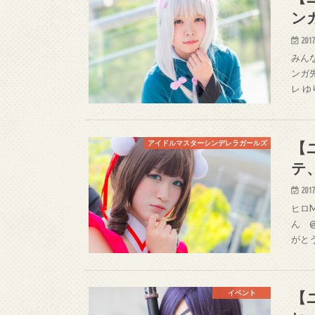
ン
2017
みんな
ンガ
レ 
【
アイドルマスターシンデレラガールズ
テ
2017
ヒロM
ん @
がとう
【
イベント