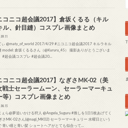
ニコニコ超会議2017】倉坂くるる（キル
キル、針目縫）コスプレ画像まとめ
.09.11
T
ぃ @maty_of_world 2017/4/29 #ニコニコ超会議2017 キルラキル
 model: 倉坂くるるさん（@Kururu_45） 撮影ありがとうございま
 #超会議コスプレ #超会議20…
ニコニコ超会議2017】なぎさMK-02（美
女戦士セーラームーン、セーラーマーキュ
ー等）コスプレ画像まとめ
.06.15
ぇら@夢追いかける狩人 @Angela_Suguru #推しを1日1枚あげてく
ぎさMK-02さん(@nagi_MK02) セーラーマーキュリー 水曜日という
で 青い瞳と青い髪 ショートヘアがとても似合って…