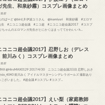
ガ先生、和泉紗霧）コスプレ画像まとめ
.05.07
のばーど @bird_8 伊波ユリさん @inamiyuri 和泉紗霧 #エロマ
先生 #ニコニコ超会議 #ニコ超 #ニコニコ超会議2017 #コスプ
ゆりちゃんのエロマンガ先生がとにかくはまっててかわいい h…
ニコニコ超会議2017】忍野しお（デレス
、前川みく）コスプレ画像まとめ
.05.07
AX @HiroMAX0129 2017/4/30 ニコニコ超会議2日目 忍野しおさ
sio_4040 前川みく アイドルマスターシンデレラガールズ 撮影あり
ございました。 #超会議 #コスプレ #コスプ…
ニコニコ超会議2017】えい梨（家庭教師