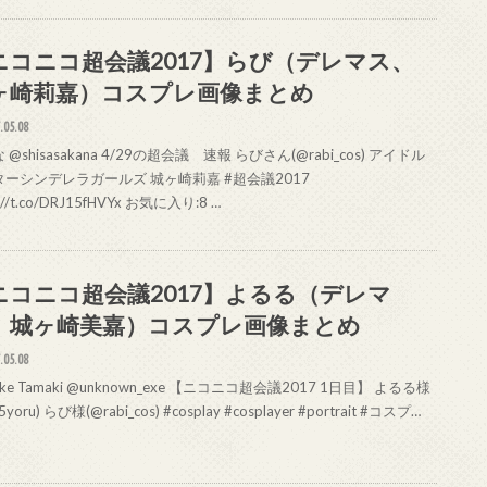
ニコニコ超会議2017】らび（デレマス、
ヶ崎莉嘉）コスプレ画像まとめ
.05.08
 @shisasakana 4/29の超会議 速報 らびさん(@rabi_cos) アイドル
ターシンデレラガールズ 城ヶ崎莉嘉 #超会議2017
s://t.co/DRJ15fHVYx お気に入り:8 …
ニコニコ超会議2017】よるる（デレマ
、城ヶ崎美嘉）コスプレ画像まとめ
.05.08
suke Tamaki @unknown_exe 【ニコニコ超会議2017 1日目】 よるる様
5yoru) らび様(@rabi_cos) #cosplay #cosplayer #portrait #コスプ…