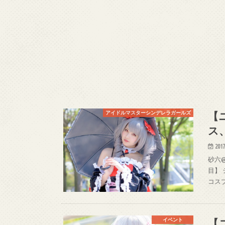
【
アイドルマスターシンデレラガールズ
ス
2017
砂六@
目】 
コスプレ
【
イベント