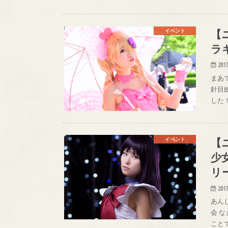
【
イベント
ラ
2017
まあて
針目縫
した！
【
イベント
少
リ
2017
あんじ
会 な
こと