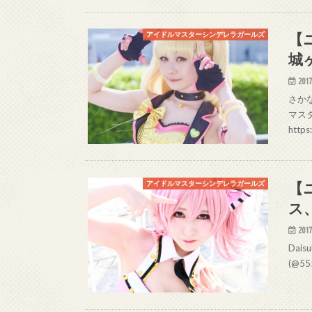
【
アイドルマスターシンデレラガールズ
城
2017
さかな
マス
http
【
アイドルマスターシンデレラガールズ
ス
2017
Dai
(@55