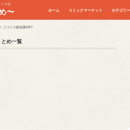
イトです。
め〜
ホーム
コミックマーケット
カテゴリ
コミケC90
コミケC91
コミケC92
コミケC93
コミケC94
コミケC95
ニコニコ超会議2017
まとめ一覧