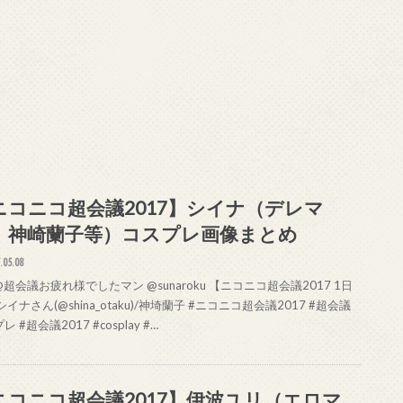
ニコニコ超会議2017】シイナ（デレマ
、神崎蘭子等）コスプレ画像まとめ
.05.08
超会議お疲れ様でしたマン @sunaroku 【ニコニコ超会議2017 1日
シイナさん(@shina_otaku)/神埼蘭子 #ニコニコ超会議2017 #超会議
 #超会議2017 #cosplay #…
ニコニコ超会議2017】伊波ユリ（エロマ