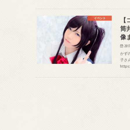
【
イベント
筒
像
2017
かずの
子さん
http