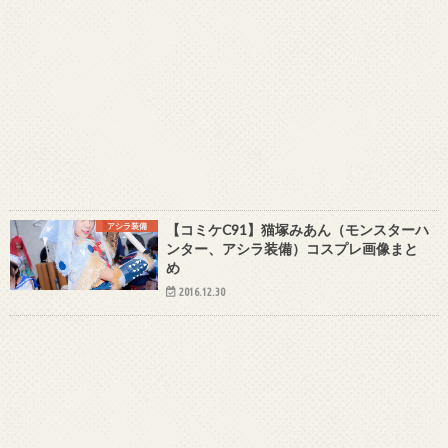
アシラ装備
【コミケC91】猫塚みあん（モンスターハ
ンター、アシラ装備）コスプレ画像まと
め
2016.12.30