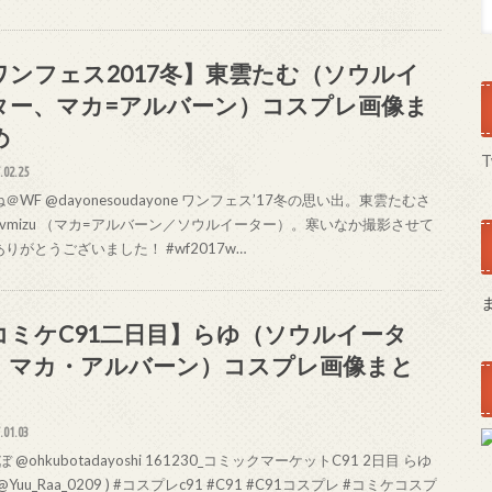
ワンフェス2017冬】東雲たむ（ソウルイ
ター、マカ=アルバーン）コスプレ画像ま
め
T
.02.25
＠WF @dayonesoudayone ワンフェス’17冬の思い出。東雲たむさ
_vmizu （マカ=アルバーン／ソウルイーター）。寒いなか撮影させて
りがとうございました！ #wf2017w…
コミケC91二日目】らゆ（ソウルイータ
、マカ・アルバーン）コスプレ画像まと
.01.03
 @ohkubotadayoshi 161230_コミックマーケットC91 2日目 らゆ
@Yuu_Raa_0209 ) #コスプレc91 #C91 #C91コスプレ #コミケコスプ