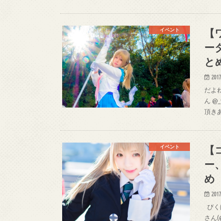
【
イベント
ー
と
2017
だよね
ん @
頂きあ
【
イベント
ー
め
2017
びくぼ
さん(