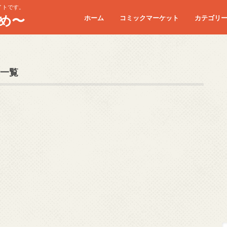
イトです。
め〜
ホーム
コミックマーケット
カテゴリ
コミケC90
コミケC91
コミケC92
コミケC93
コミケC94
コミケC95
一覧