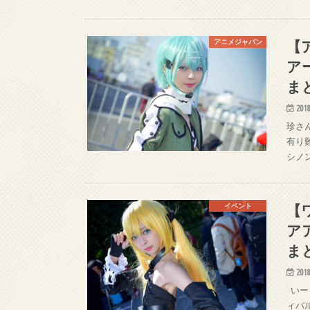
【
アニメジャパン
ア
ま
2018
珍さん
有り難
シノン
【
イベント
ア
ま
2018
いーる
ィバル