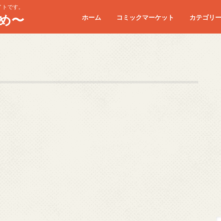
イトです。
め〜
ホーム
コミックマーケット
カテゴリ
コミケC90
コミケC91
コミケC92
コミケC93
コミケC94
コミケC95