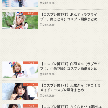
2017.07.30
あんず
【コスプレ博TFT】あんず（ラブライ
ブ！、南ことり）コスプレ画像まとめ
2017.07.30
イベント
【コスプレ博TFT】白羽メル（ラブライ
ブ！、小泉花陽）コスプレ画像まとめ
2017.07.30
イベント
【コスプレ博TFT】天魔きら（ネコミミ
メイド）コスプレ画像まとめ
2017.07.29
イベント
【コスプレ博TFT】さくらえび（響け!ユ