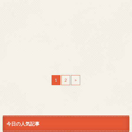
1
2
>
今日の人気記事