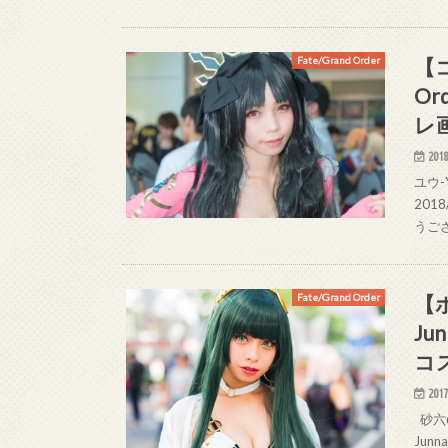
【コ
Fate/Grand Order
O
レ
2018
ユウ-
201
うご
【
Fate/Grand Order
Ju
コ
2017
砂六@
Jun