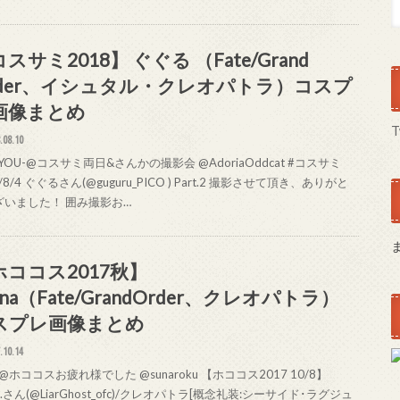
スサミ2018】 ぐぐる （Fate/Grand
rder、イシュタル・クレオパトラ）コスプ
画像まとめ
T
.08.10
YOU-@コスサミ両日&さんかの撮影会 @AdoriaOddcat #コスサミ
8/8/4 ぐぐるさん(@guguru_PICO ) Part.2 撮影させて頂き、ありがと
ざいました！ 囲み撮影お…
ホココス2017秋】
nna（Fate/GrandOrder、クレオパトラ）
スプレ画像まとめ
.10.14
ホココスお疲れ様でした @sunaroku 【ホココス2017 10/8】
na.さん(@LiarGhost_ofc)/クレオパトラ[概念礼装:シーサイド･ラグジュ