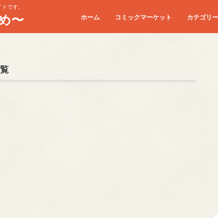
イトです。
め〜
ホーム
コミックマーケット
カテゴリ
コミケC90
コミケC91
コミケC92
コミケC93
コミケC94
コミケC95
覧