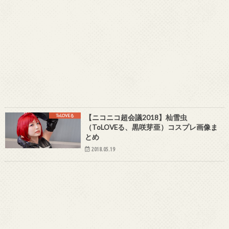
ToLOVEる
【ニコニコ超会議2018】杣雪虫
（ToLOVEる、黒咲芽亜）コスプレ画像ま
とめ
2018.05.19