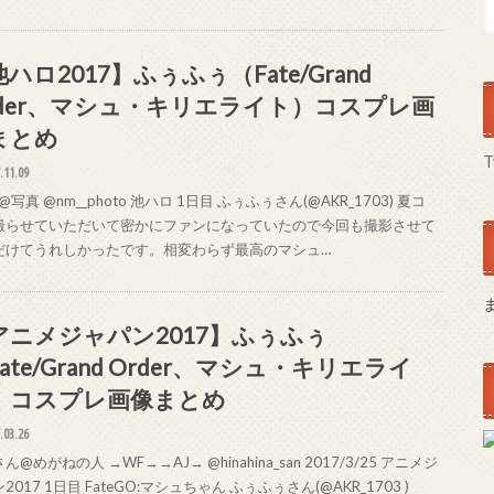
ハロ2017】ふぅふぅ（Fate/Grand
rder、マシュ・キリエライト）コスプレ画
まとめ
T
.11.09
写真 @nm__photo 池ハロ 1日目 ふぅふぅさん(@AKR_1703) 夏コ
撮らせていただいて密かにファンになっていたので今回も撮影させて
だけてうれしかったです。相変わらず最高のマシュ…
アニメジャパン2017】ふぅふぅ
ate/Grand Order、マシュ・キリエライ
）コスプレ画像まとめ
.03.26
ん@めがねの人 →WF→→AJ→ @hinahina_san 2017/3/25 アニメジ
2017 1日目 FateGO:マシュちゃん ふぅふぅさん(@AKR_1703 )