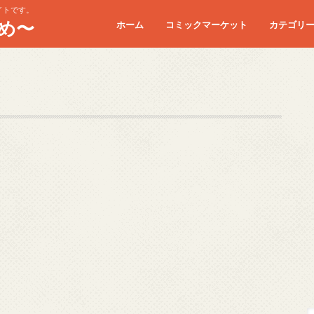
イトです。
め〜
ホーム
コミックマーケット
カテゴリ
コミケC90
コミケC91
コミケC92
コミケC93
コミケC94
コミケC95