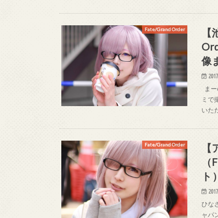
【池
Fate/Grand Order
O
像
2017
まー@
ミで
いた
【
Fate/Grand Order
（F
ト
2017
ひなさ
ャパン