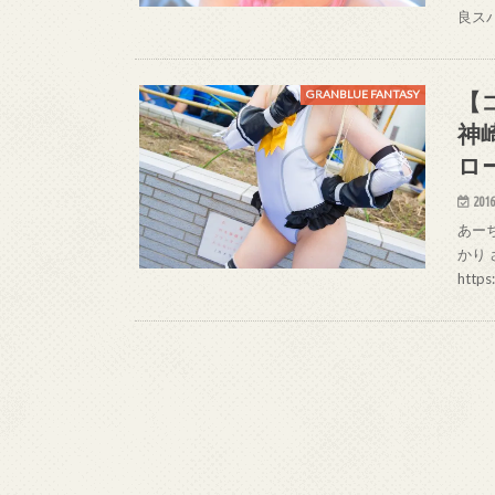
良スパ
【
GRANBLUE FANTASY
神
ロ
2016
あーち
かり さ
http