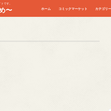
イトです。
め〜
ホーム
コミックマーケット
カテゴリ
コミケC90
コミケC91
コミケC92
コミケC93
コミケC94
コミケC95