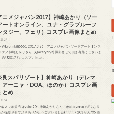
アニメジャパン2017】神崎あかり（ソー
アートオンライン、ユナ・グラブルーフ
ンタジー、フェリ）コスプレ画像まとめ
T
.03.27
 @kyonnkiti5551 2017.3,26 アニメジャパン ソードアートオンラ
ユナ／神崎あかりさん（@akarynryn) 撮影させて頂き有難うございま
#AJ2017 #ajコスプレ http…
奈良スパリゾート】神崎あかり（デレマ
、アーニャ・DOA、ほのか）コスプレ画
まとめ
.03.14
@スマホ復活 @yuina904 神崎あかりさん（@akarynryn ) 遅くなり
が撮影させて頂きありがとうございました( ´ ▽ ` )ﾉ 2017/03/05 奈