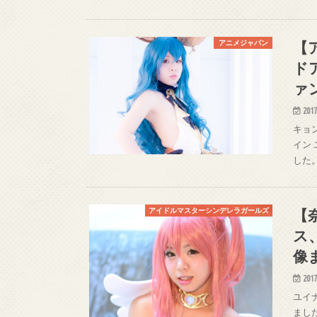
【
アニメジャパン
ド
ァ
2017
キョン
イン 
した。 
【
アイドルマスターシンデレラガールズ
ス
像
2017
ユイナ
ました