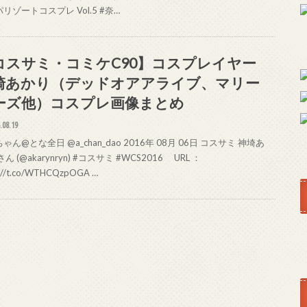
リゾートコスプレ Vol.5 #奈…
コスサミ・コミケC90】コスプレイヤー
崎あかり（デッドオアアライブ、マリー
ーズ他）コスプレ画像まとめ
.08.19
ゃん@とな全日 @a_chan_dao 2016年 08月 06日 コスサミ 神埼あ
ん (@akarynryn) #コスサミ #WCS2016 URL ：
s://t.co/WTHCQzpOGA …