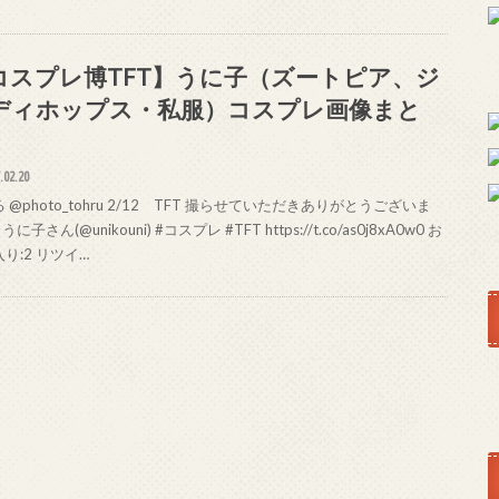
コスプレ博TFT】うに子（ズートピア、ジ
ディホップス・私服）コスプレ画像まと
.02.20
 @photo_tohru 2/12 TFT 撮らせていただきありがとうございま
うに子さん(@unikouni) #コスプレ #TFT https://t.co/as0j8xA0w0 お
り:2 リツイ…