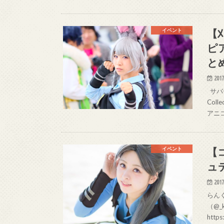
【
イベント
ピ
と
2017
サバー
Col
アニコ
【
イベント
ュ
2017
らんく
（@_
http