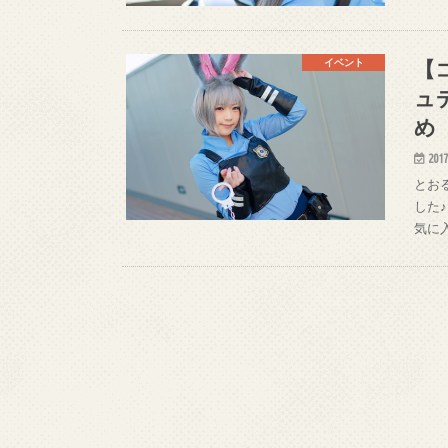
【
イベント
ュ
め
2017
とおる
した♪ 
気に入