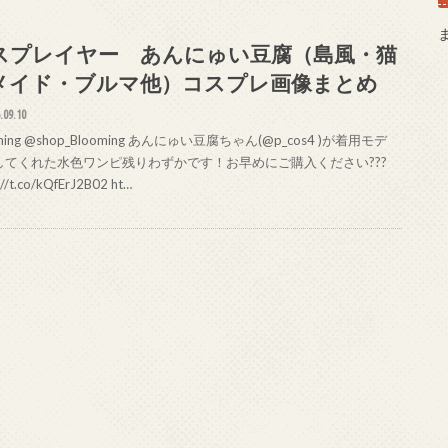
スプレイヤー あんにゅい豆腐（島風・猫
メイド・ブルマ他）コスプレ画像まとめ
.09.10
oming @shop_Blooming あんにゅい豆腐ちゃん(@p_cos4 )が着用モデ
してくれた水色ワンピ残りわずかです！お早めにご購入ください???
://t.co/kQfErJ2B02 ht…