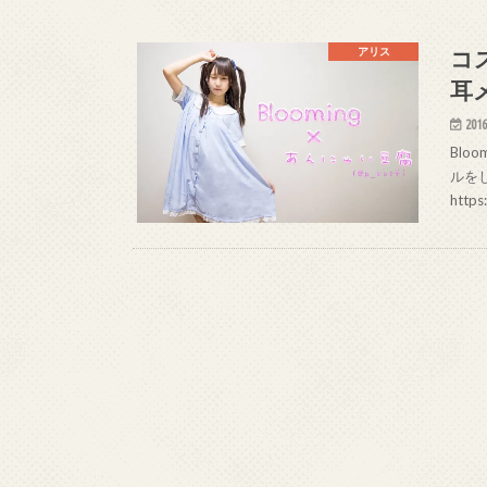
コ
アリス
耳
2016
Blo
ルを
https