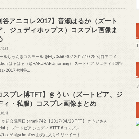
刈谷アニコレ2017】音瀬はるか（ズート
ア、ジュディホップス）コスプレ画像ま
め
T
.10.31
ルちゃん@コスモール @M_y0shi0302 2017.10.28 刈谷アニメ
lection はるはる（@HARUHARUmorning） ズートピア ジュディ #刈谷
レ2017 #刈谷…
コスプレ博TFT】きうい（ズートピア、ジ
ディ・私服）コスプレ画像まとめ
.06.14
＠超会議両日 @rank742 【2017/04/23 TFT】 きういさん
kiui_） ズートピア ジュディ #TFT #コスプレ
s://t.co/AajgaJmoDw お気に入り:4 リツイート…