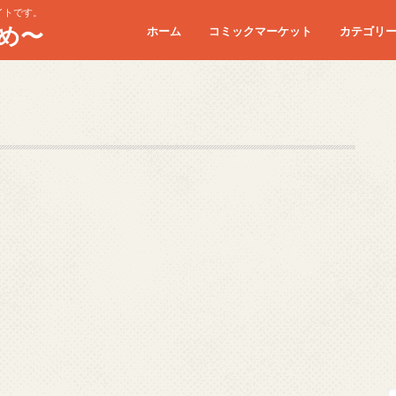
イトです。
め〜
ホーム
コミックマーケット
カテゴリ
コミケC90
コミケC91
コミケC92
コミケC93
コミケC94
コミケC95