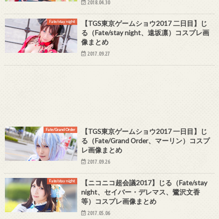
2018.04.30
Fate/stay night
【TGS東京ゲームショウ2017 二日目】じ
る（Fate/stay night、遠坂凛）コスプレ画
像まとめ
2017.09.27
Fate/Grand Order
【TGS東京ゲームショウ2017 一日目】じ
る（Fate/Grand Order、マーリン）コスプ
レ画像まとめ
2017.09.26
Fate/stay night
【ニコニコ超会議2017】じる（Fate/stay
night、セイバー・デレマス、鷺沢文香
等）コスプレ画像まとめ
2017.05.06