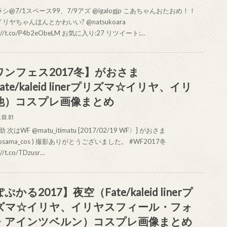
シ@7/1スペース99、7/9アズ @igalogjp こあちゃんおたおめ！！
リヤちゃんほんとかわいい? @natsukoara
s://t.co/P4b2eObeLM お気に入り:27 リツイート:…
ワンフェス2017冬】がおさま
ate/kaleid linerプリズマ☆イリヤ、イリ
他）コスプレ画像まとめ
.03.01
次はWF @matu_itimatu [2017/02/19 WF〉] がおさま
aosama_cos ) 撮影ありがとうございました。 #WF2017冬
://t.co/TDzusr…
ぷかる2017】夜空（Fate/kaleid linerプ
ズマ☆イリヤ、イリヤスフィール・フォ
・アインツベルン）コスプレ画像まとめ