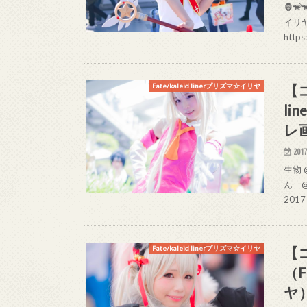
🦍🐒
イリヤ
https
【コ
Fate/kaleid linerプリズマ☆イリヤ
l
レ
2017
生物 
ん @
2017
【
Fate/kaleid linerプリズマ☆イリヤ
（F
ヤ