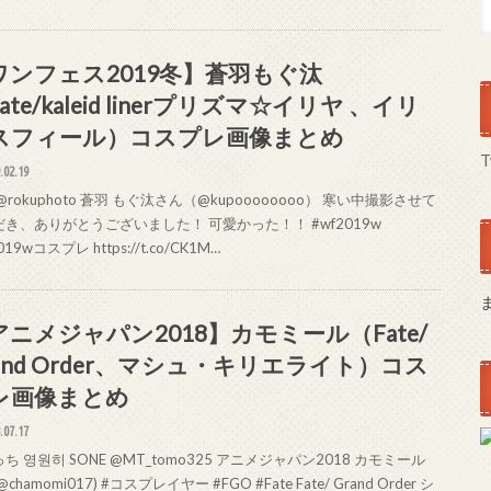
ワンフェス2019冬】蒼羽もぐ汰
ate/kaleid linerプリズマ☆イリヤ 、イリ
スフィール）コスプレ画像まとめ
T
.02.19
@rokuphoto 蒼羽 もぐ汰さん（@kupoooooooo） 寒い中撮影させて
き、ありがとうございました！ 可愛かった！！ #wf2019w
019wコスプレ https://t.co/CK1M…
アニメジャパン2018】カモミール（Fate/
and Order、マシュ・キリエライト）コス
レ画像まとめ
.07.17
ち 영원히 SONE @MT_tomo325 アニメジャパン2018 カモミール
chamomi017) #コスプレイヤー #FGO #Fate Fate/ Grand Order シ