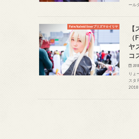
ール
【
Fate/kaleid linerプリズマ☆イリヤ
（F
ヤ
コ
2018
りょー
スタ 
2018