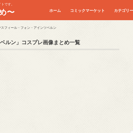
イトです。
め〜
ホーム
コミックマーケット
カテゴリ
コミケC90
コミケC91
コミケC92
コミケC93
コミケC94
コミケC95
ヤスフィール・フォン・アインツベルン
ベルン」コスプレ画像まとめ一覧