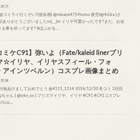
.01.11
コミライ行くぞい?(使命感) @minami4759tomo 夜空(@4s0ra )さ
影ありがとうございましたm(_ _)m イリヤ可愛かったです?また、お会
きる事を祈ってます? #ぽぷかる…
ミケC91】弥いよ（Fate/kaleid linerプリ
マ☆イリヤ、イリヤスフィール・フォ
・アインツベルン）コスプレ画像まとめ
.01.04
@あけましておめでとう @4111_1114 2016/12/30 冬コミ 2日目
ちゃん ( @iykn_xx ) プリズマイリヤ、イリヤ #C91 #C91コスプレ
://t.co…