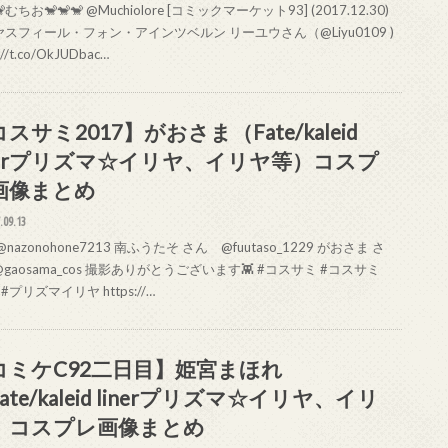
🐒むちお🐒🐒🐒 @Muchiolore [コミックマーケット93] (2017.12.30)
スフィール・フォン・アインツベルン リーユウさん（@Liyu0109 )
://t.co/OkJUDbac…
スサミ2017】がおさま（Fate/kaleid
inerプリズマ☆イリヤ、イリヤ等）コスプ
画像まとめ
.09.13
@nazonohone7213 南ふうたそ さん @fuutaso_1229 がおさま さ
gaosama_cos 撮影ありがとうございます👾 #コスサミ #コスサミ
 #プリズマイリヤ https://…
コミケC92二日目】姫宮まほれ
ate/kaleid linerプリズマ☆イリヤ、イリ
）コスプレ画像まとめ