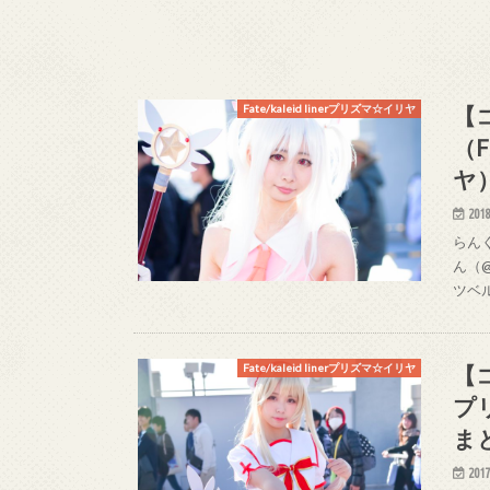
【
Fate/kaleid linerプリズマ☆イリヤ
（F
ヤ
2018
らんく
ん（@
ツベル
【コ
Fate/kaleid linerプリズマ☆イリヤ
プ
ま
2017