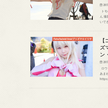
2017
トモ@
ん 撮
いで
【コ
Fate/kaleid linerプリズマ☆イリヤ
ズ
ン
2017
ロウガ
あまね
https