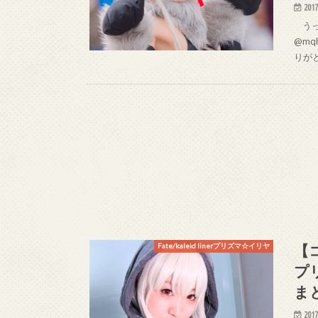
2017
うっち
@mq
りが
【コ
Fate/kaleid linerプリズマ☆イリヤ
プ
ま
2017