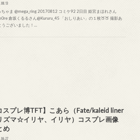
.08.13
ゃま @mega_ring 20170812 コミケ92 2日目 姫宮まほれさん
h0re 倉坂くるるさん@Kururu_45 「おしりあい」の１枚🍑🍑 撮影あ
とうございました！…
スプレ博TFT】こあら（Fate/kaleid liner
リズマ☆イリヤ、イリヤ）コスプレ画像
とめ
.06.27