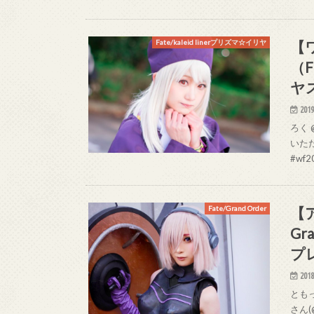
【
Fate/kaleid linerプリズマ☆イリヤ
（F
ヤ
2019
ろく 
いただ
#wf2
【
Fate/Grand Order
Gr
プ
2018
ともっ
さん(@