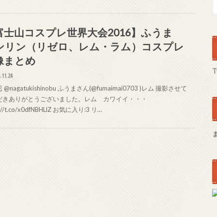
富士山コスプレ世界大会2016】ふうま
ンリン（リゼロ、レム・ラム）コスプレ
像まとめ
T
.11.24
@nagatukishinobu ふうまさん(@fumaimai0703 )レム 撮影させて
だきありがとうございました。レム カワイイ・・・
s://t.co/x0dfNBHLlZ お気に入り:3 リ…