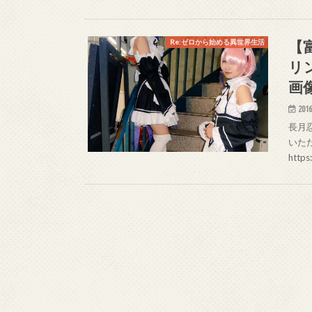
【
Re:ゼロから始める異世界生活
リ
画
2016
長月忍 
いた
http