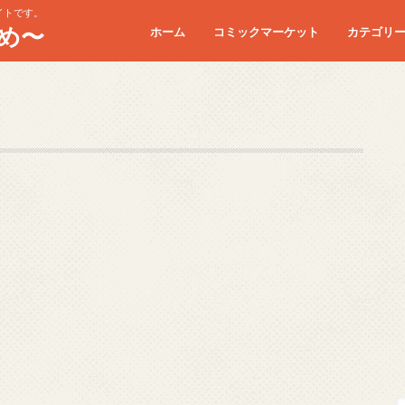
イトです。
め〜
ホーム
コミックマーケット
カテゴリ
コミケC90
コミケC91
コミケC92
コミケC93
コミケC94
コミケC95