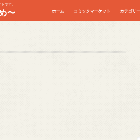
イトです。
め〜
ホーム
コミックマーケット
カテゴリ
コミケC90
コミケC91
コミケC92
コミケC93
コミケC94
コミケC95