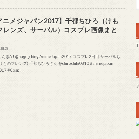
アニメジャパン2017】千都ちひろ（けも
フレンズ、サーバル）コスプレ画像まと
T
.03.27
ん@AJ @nago_ching AnimeJapan2017 コスプレ2日目 サーバルち
ものフレンズ) 千都ちひろさん @chirochihi0810 #animejapan
017 #Cospl…