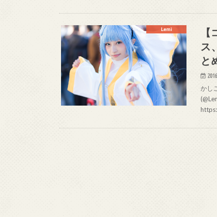
【
Lemi
ス
と
2016
かしこ
(@L
https: