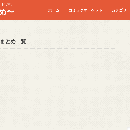
イトです。
め〜
ホーム
コミックマーケット
カテゴリ
コミケC90
コミケC91
コミケC92
コミケC93
コミケC94
コミケC95
まとめ一覧