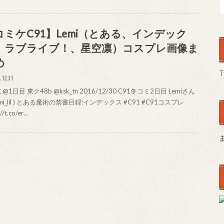
コミケC91】Lemi（とある、インデック
、ラブライブ！、星空凛）コスプレ画像ま
め
T
.12.31
@1日目 東ク48b @ksk_tn 2016/12/30 C91冬コミ2日目 Lemiさん
emi_lil ) とある魔術の禁書目録:インデックス #C91 #C91コスプレ
//t.co/er…