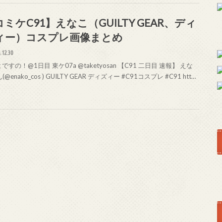
ミケC91】えなこ（GUILTY GEAR、ディ
ィー）コスプレ画像まとめ
.12.30
すの！@1日目 東ケ07a @taketyosan 【C91 二日目 速報】 えな
@enako_cos ) GUILTY GEAR ディズィー #C91コスプレ #C91 htt…