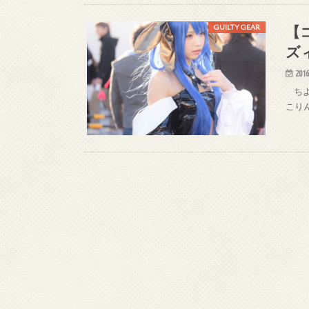
【コ
GUILTY GEAR
ズ
2016
ちよで
こりん(