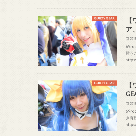
【
GUILTY GEAR
ア
2017
69ro
難うご
https
【
GUILTY GEAR
G
2017
69ro
き有難
http