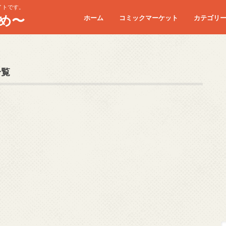
イトです。
め〜
ホーム
コミックマーケット
カテゴリ
コミケC90
コミケC91
コミケC92
コミケC93
コミケC94
コミケC95
一覧