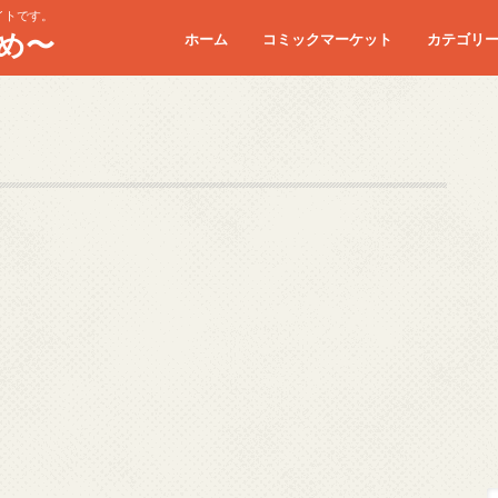
イトです。
め〜
ホーム
コミックマーケット
カテゴリ
コミケC90
コミケC91
コミケC92
コミケC93
コミケC94
コミケC95