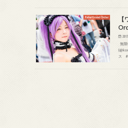
【ワ
Fate/Grand Order
O
2017
無限軌
(@k
ス #コ