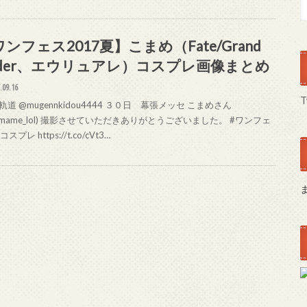
ンフェス2017夏】こまめ（Fate/Grand
rder、エウリュアレ）コスプレ画像まとめ
.09.16
T
道 @mugennkidou4444 ３０日 幕張メッセ こまめさん
omame_lol) 撮影させていただきありがとうございました。 #ワンフェ
スプレ https://t.co/cVt3…