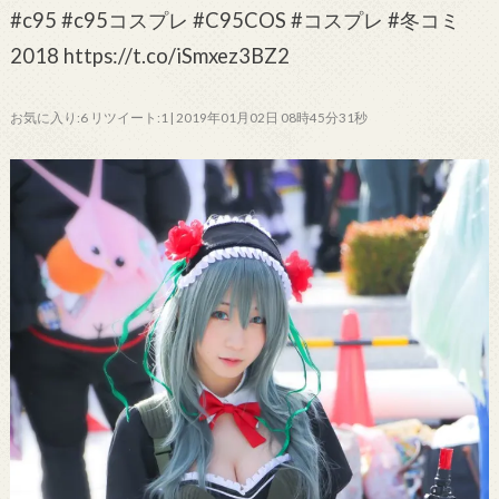
#c95 #c95コスプレ #C95COS #コスプレ #冬コミ
2018 https://t.co/iSmxez3BZ2
お気に入り:6 リツイート:1 | 2019年01月02日 08時45分31秒