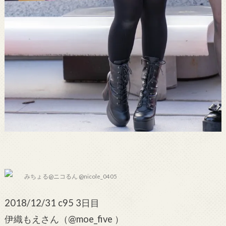
みちょる@ニコるん @nicole_0405
2018/12/31 c95 3日目
伊織もえさん（@moe_five ）