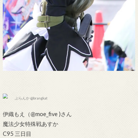
ぶらんか @brangkat
伊織もえ（@moe_five )さん
魔法少女特殊戦あすか
C95 三日目