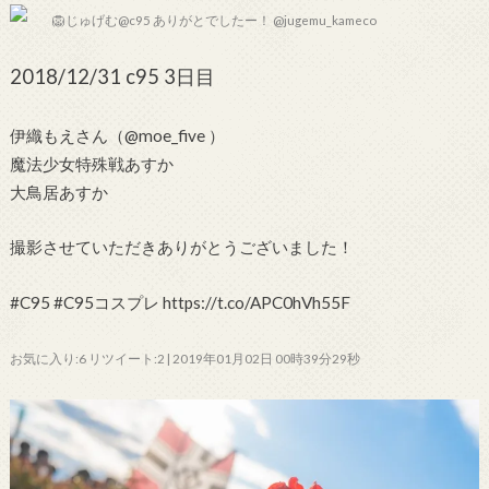
🦁じゅげむ@c95 ありがとでしたー！ @jugemu_kameco
2018/12/31 c95 3日目
伊織もえさん（@moe_five ）
魔法少女特殊戦あすか
大鳥居あすか
撮影させていただきありがとうございました！
#C95 #C95コスプレ https://t.co/APC0hVh55F
お気に入り:6 リツイート:2 | 2019年01月02日 00時39分29秒