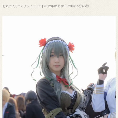
お気に入り:12 リツイート:3 | 2019年01月01日 23時15分48秒