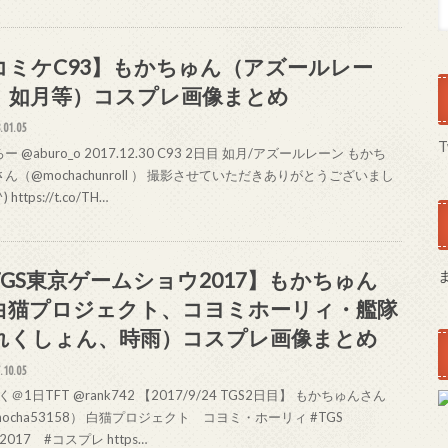
コミケC93】もかちゅん（アズールレー
、如月等）コスプレ画像まとめ
.01.05
T
ー @aburo_o 2017.12.30 C93 2日目 如月/アズールレーン もかち
ん（@mochachunroll ） 撮影させていただきありがとうございまし
) https://t.co/TH…
TGS東京ゲームショウ2017】もかちゅん
白猫プロジェクト、コヨミホーリィ・艦隊
れくしょん、時雨）コスプレ画像まとめ
.10.05
＠1日TFT @rank742 【2017/9/24 TGS2日目】 もかちゅんさん
ocha53158） 白猫プロジェクト コヨミ・ホーリィ #TGS
S2017 #コスプレ https…