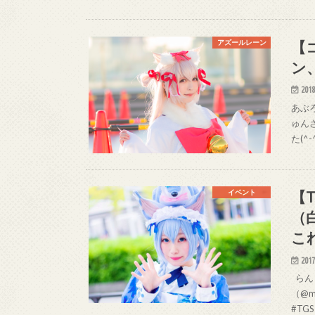
【
アズールレーン
ン
2018
あぶろ
ゅんさ
た(^-^
【
イベント
（
こ
2017
らんく
（@m
#TG