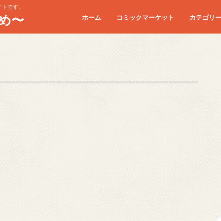
イトです。
め〜
ホーム
コミックマーケット
カテゴリ
コミケC90
コミケC91
コミケC92
コミケC93
コミケC94
コミケC95