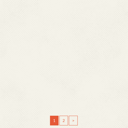
1
2
>