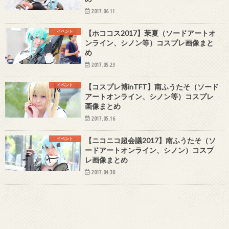
2017.06.11
イベント
【ホココス2017】茉夏（ソードアートオ
ンライン、シノン等）コスプレ画像まと
め
2017.05.23
イベント
【コスプレ博inTFT】南ふうたそ（ソード
アートオンライン、シノン等）コスプレ
画像まとめ
2017.05.16
イベント
【ニコニコ超会議2017】南ふうたそ（ソ
ードアートオンライン、シノン）コスプ
レ画像まとめ
2017.04.30