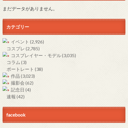
まだデータがありません。
カテゴリー
イベント
(2,926)
コスプレ
(2,785)
コスプレイヤー・モデル
(3,035)
コラム
(3)
ポートレート
(38)
作品
(3,023)
撮影会
(62)
記念日
(4)
速報
(42)
facebook