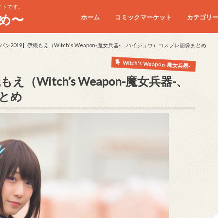
イトです。
め〜
ホーム
コミックマーケット
カテゴリ
コミケC90
コミケC91
コミケC92
コミケC93
コミケC94
コミケC95
ン2019】伊織もえ（Witch's Weapon-魔女兵器-、バイジュウ）コスプレ画像まとめ
Witch's Weapon-魔女兵器-
（Witch’s Weapon-魔女兵器-、
とめ