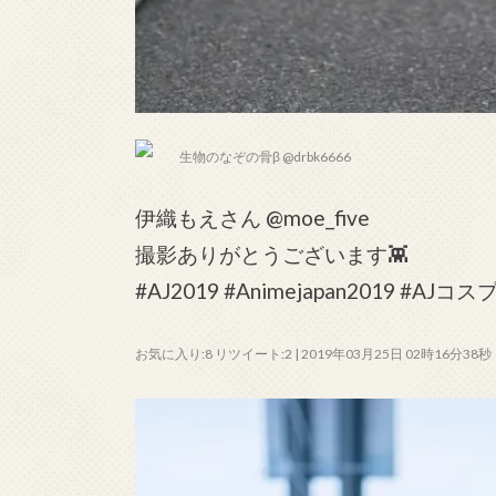
生物のなぞの骨β @drbk6666
伊織もえさん @moe_five
撮影ありがとうございます👾
#AJ2019 #Animejapan2019 #AJコスプレ 
お気に入り:8 リツイート:2 | 2019年03月25日 02時16分38秒