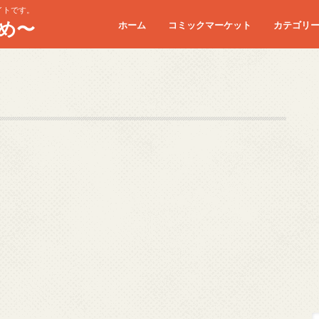
イトです。
め〜
ホーム
コミックマーケット
カテゴリ
コミケC90
コミケC91
コミケC92
コミケC93
コミケC94
コミケC95