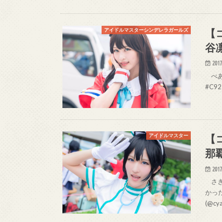
【
アイドルマスターシンデレラガールズ
谷
2017
べあ(2
#C9
【
アイドルマスター
那
2017
さき 
かった
(@cy