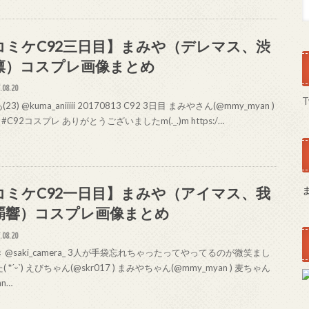
コミケC92三日目】まみや（デレマス、渋
凛）コスプレ画像まとめ
.08.20
T
3) @kuma_aniiiii 20170813 C92 3日目 まみやさん(@mmy_myan )
2 #C92コスプレ ありがとうございましたm(._.)m https:/…
コミケC92一日目】まみや（アイマス、我
覇響）コスプレ画像まとめ
.08.20
@saki_camera_ 3人が手袋忘れちゃったってやってるのが微笑まし
( *ˊᵕˋ) えびちゃん(@skr017 ) まみやちゃん(@mmy_myan ) 麦ちゃん
an…