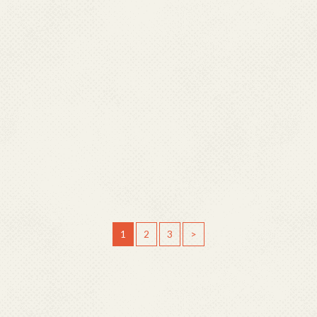
1
2
3
>