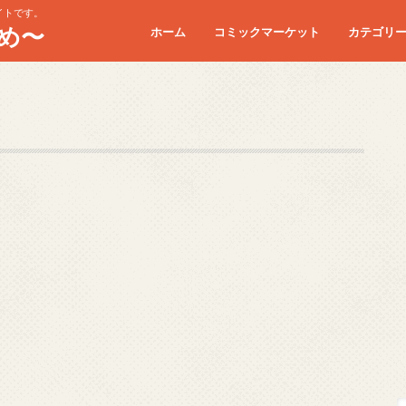
イトです。
め〜
ホーム
コミックマーケット
カテゴリ
コミケC90
コミケC91
コミケC92
コミケC93
コミケC94
コミケC95