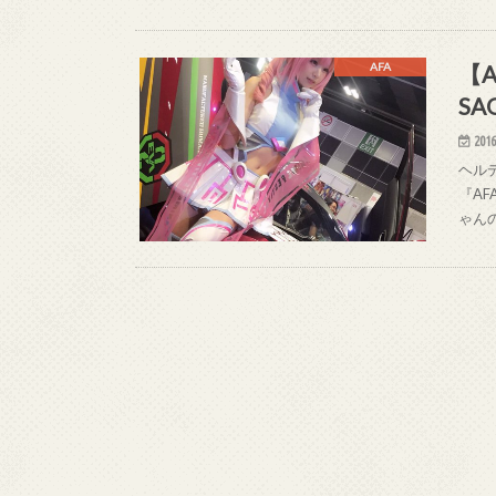
【A
AFA
S
2016
ヘルデ
『AF
ゃん