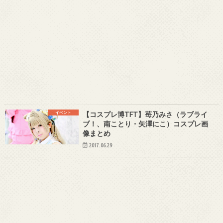
イベント
【コスプレ博TFT】苺乃みさ（ラブライ
ブ！、南ことり・矢澤にこ）コスプレ画
像まとめ
2017.06.29