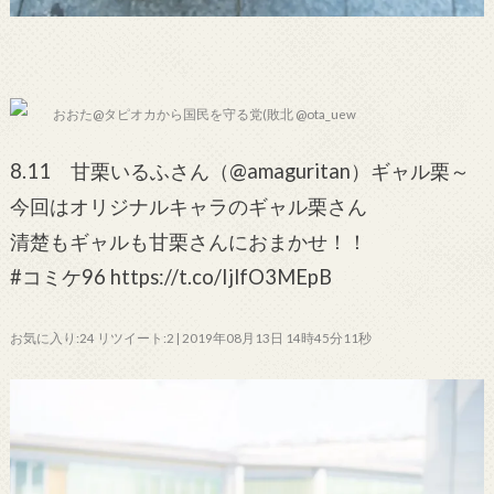
おおた@タピオカから国民を守る党(敗北 @ota_uew
8.11 甘栗いるふさん（@amaguritan）ギャル栗～
今回はオリジナルキャラのギャル栗さん
清楚もギャルも甘栗さんにおまかせ！！
#コミケ96 https://t.co/IjlfO3MEpB
お気に入り:24 リツイート:2 | 2019年08月13日 14時45分11秒