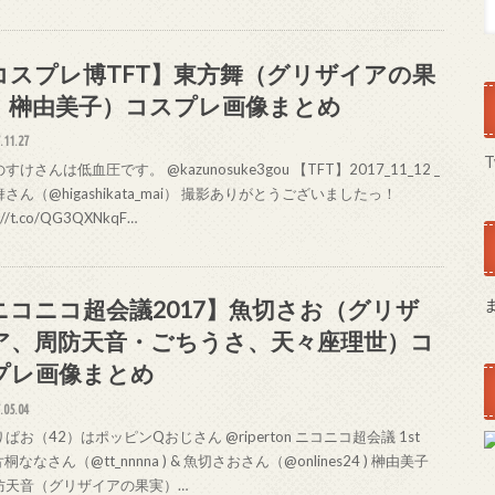
コスプレ博TFT】東方舞（グリザイアの果
、榊由美子）コスプレ画像まとめ
.11.27
T
すけさんは低血圧です。 @kazunosuke3gou 【TFT】2017_11_12 _
さん（@higashikata_mai） 撮影ありがとうございましたっ！
s://t.co/QG3QXNkqF…
ニコニコ超会議2017】魚切さお（グリザ
ア、周防天音・ごちうさ、天々座理世）コ
プレ画像まとめ
.05.04
ぱお（42）はポッピンQおじさん @riperton ニコニコ超会議 1st
 片桐ななさん（@tt_nnnna ) & 魚切さおさん（@onlines24 ) 榊由美子
防天音（グリザイアの果実）…