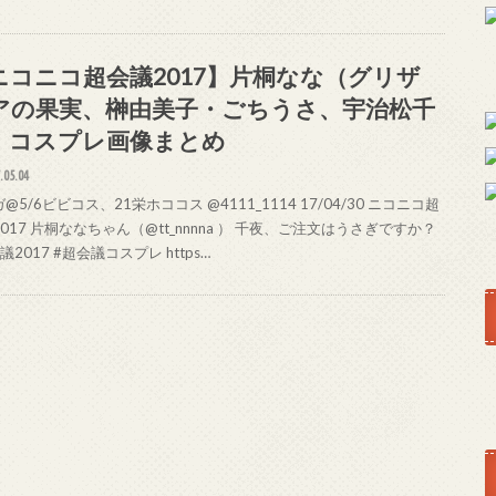
ニコニコ超会議2017】片桐なな（グリザ
アの果実、榊由美子・ごちうさ、宇治松千
）コスプレ画像まとめ
.05.04
@5/6ビビコス、21栄ホココス @4111_1114 17/04/30 ニコニコ超
017 片桐ななちゃん（@tt_nnnna ） 千夜、ご注文はうさぎですか？
議2017 #超会議コスプレ https…