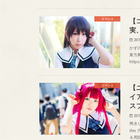
【
イベント
実
2017
かずの
東方舞
http
【
イベント
イ
ス
2017
輿水り
day
＆周