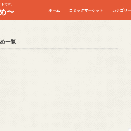
イトです。
め〜
ホーム
コミックマーケット
カテゴリ
コミケC90
コミケC91
コミケC92
コミケC93
コミケC94
コミケC95
め一覧