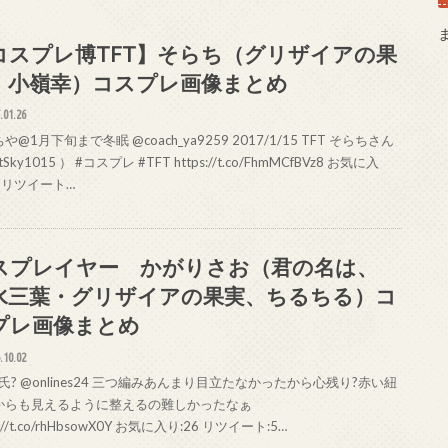
コスプレ博TFT】そらち（グリザイアの果
、小嶺幸）コスプレ画像まとめ
.01.26
や@1月下旬まで冬眠 @coach_ya9259 2017/1/15 TFT そらちさん
Sky1015 ） #コスプレ #TFT https://t.co/FhmMCfBVz8 お気に入
5 リツイート…
スプレイヤー かがりさお（君の名は、
水三葉・グリザイアの果実、ちるちる）コ
プレ画像まとめ
.10.02
? @onlines24 三つ編みあんまり目立たなかったから心残り?赤い紐
からも見えるように整えるの難しかったなぁ
s://t.co/rhHbsowX0Y お気に入り:26 リツイート:5…