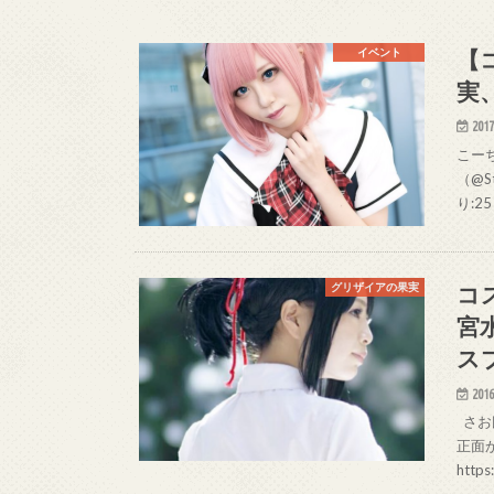
【
イベント
実
2017
こーち
（@St
り:2
コ
グリザイアの果実
宮
ス
2016
さお氏
正面
http