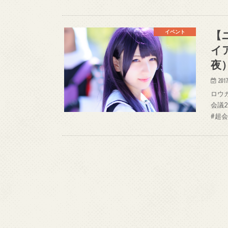
【
イベント
イ
夜
2017
ロウガ
会議2
#超会