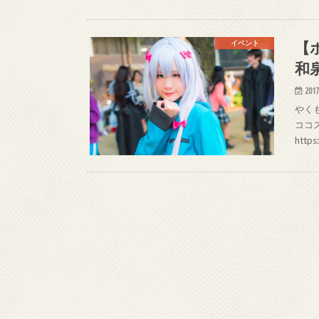
【
イベント
和
2017
やくも
ココス
https