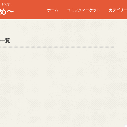
イトです。
め〜
ホーム
コミックマーケット
カテゴリ
コミケC90
コミケC91
コミケC92
コミケC93
コミケC94
コミケC95
一覧