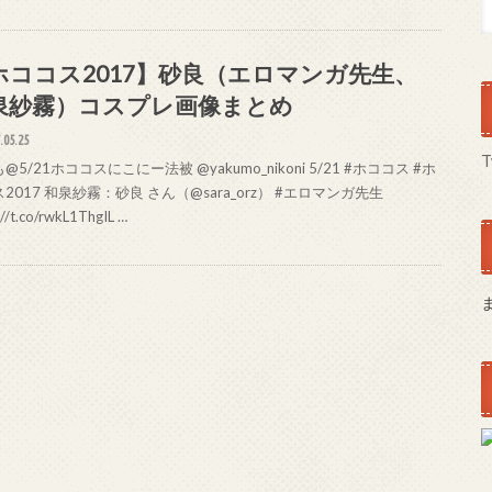
ホココス2017】砂良（エロマンガ先生、
泉紗霧）コスプレ画像まとめ
.05.25
T
@5/21ホココスにこにー法被 @yakumo_nikoni 5/21 #ホココス #ホ
2017 和泉紗霧：砂良 さん（@sara_orz） #エロマンガ先生
://t.co/rwkL1ThgIL …