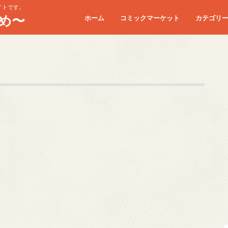
イトです。
め〜
ホーム
コミックマーケット
カテゴリ
コミケC90
コミケC91
コミケC92
コミケC93
コミケC94
コミケC95