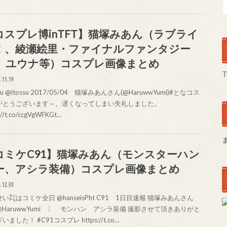
コスプレ博inTFT】猫塚みあん（ラブライ
！、綾瀬絵里・ファイナルファンタジー
0、ユウナ等）コスプレ画像まとめ
T
.11.19
su @itossu 2017/05/04 猫塚みあんさん(@HaruwwYumi)#となコス
がとうございます～。遅くなってしまい失礼しました。
://t.co/ccgVgWFKGt…
コミケC91】猫塚みあん（モンスターハン
ー、アシラ装備）コスプレ画像まとめ
.12.30
い㌠はコミケ全日 @hanseisPht C91 1日目速報 猫塚みあんさん
HaruwwYumi 〕 モンハン アシラ装備 撮影させて頂きありがと
いました！ #C91コスプレ https://t.co…