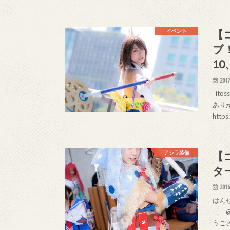
【
イベント
ブ
1
2017
itos
あり
https
【
アシラ装備
タ
2016
はんせ
〔 @
うござ