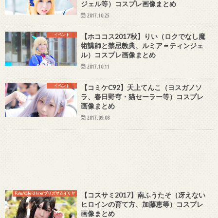
ジェル等）コスプレ画像まとめ
2017.10.25
イベント
【ホココス2017秋】りい（ロクでなし魔
術講師と禁忌教典、ルミア＝ティンジェ
ル）コスプレ画像まとめ
2017.10.11
イベント
【コミケC92】天上てんこ（ヨスガノソ
ラ、春日野穹・猫セーラー等）コスプレ
画像まとめ
2017.09.08
Fate/kaleid linerプリズマ☆イリヤ
【コスサミ2017】南ふうたそ（冴えない
ヒロインの育て方、加藤恵等）コスプレ
画像まとめ