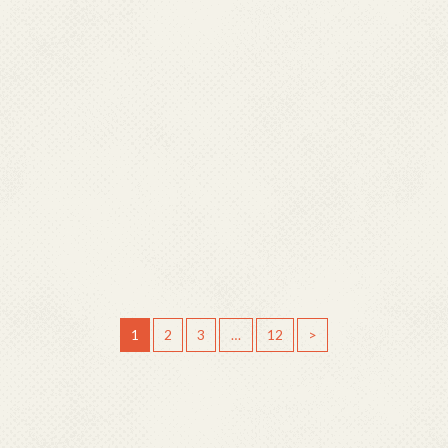
1
2
3
…
12
>