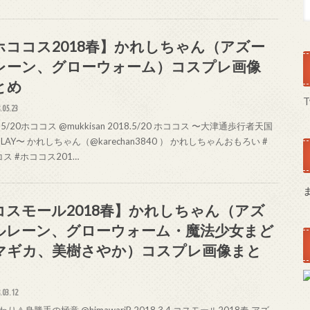
ホココス2018春】かれしちゃん（アズー
レーン、グローウォーム）コスプレ画像
とめ
T
.05.23
5/20ホココス @mukkisan 2018.5/20 ホココス 〜大津通歩行者天国
PLAY〜 かれしちゃん（@karechan3840 ） かれしちゃんおもろい #
ス #ホココス201…
コスモール2018春】かれしちゃん（アズ
ルレーン、グローウォーム・魔法少女まど
マギカ、美樹さやか）コスプレ画像まと
.03.12
り⚠身勝手の極意 @himawariP 2018.3.4 コスモール2018春 アズ