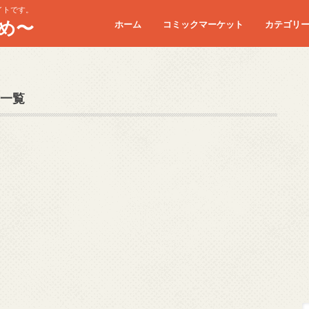
イトです。
め〜
ホーム
コミックマーケット
カテゴリ
コミケC90
コミケC91
コミケC92
コミケC93
コミケC94
コミケC95
一覧