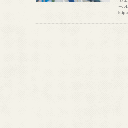
ールレ
https