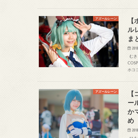
【
アズールレーン
ル
ま
2018
むき 
COS
ホココ
【
アズールレーン
ー
か
め
2018
ひまわ