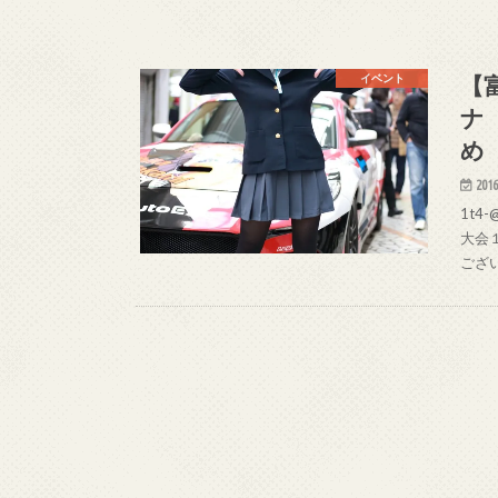
【
イベント
ナ
め
2016
1t4
大会１
ござ