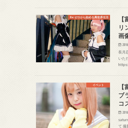
【
Re:ゼロから始める異世界生活
リ
画
2016
長月忍 
いた
http
【
イベント
ブ
コ
2016
satu
て 撮