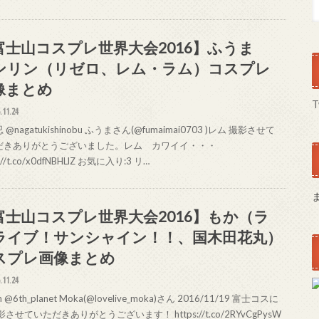
富士山コスプレ世界大会2016】ふうま
ンリン（リゼロ、レム・ラム）コスプレ
像まとめ
T
.11.24
@nagatukishinobu ふうまさん(@fumaimai0703 )レム 撮影させて
だきありがとうございました。レム カワイイ・・・
s://t.co/x0dfNBHLlZ お気に入り:3 リ…
富士山コスプレ世界大会2016】もか（ラ
ライブ！サンシャイン！！、国木田花丸）
スプレ画像まとめ
.11.24
rn @6th_planet Moka(@lovelive_moka)さん 2016/11/19 富士コスに
影させていただきありがとうございます！ https://t.co/2RYvCgPysW