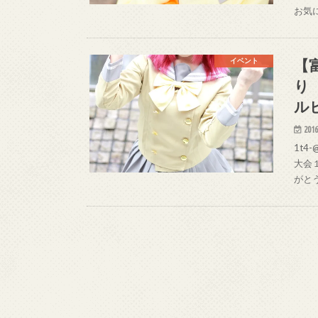
お気
【
イベント
り
ル
2016
1t4
大会１
がと