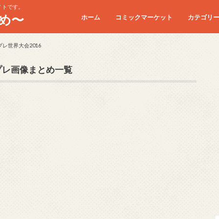
イトです。
め〜
ホーム
コミックマーケット
カテゴリ
コミケC90
コミケC91
コミケC92
コミケC93
コミケC94
コミケC95
レ世界大会2016
プレ画像まとめ一覧