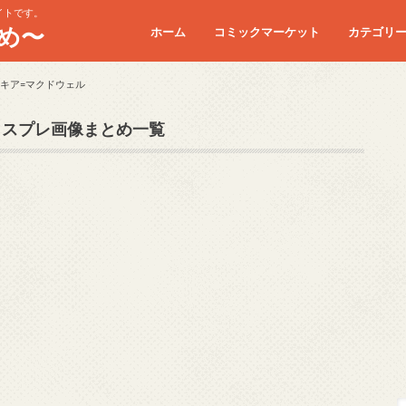
イトです。
め〜
ホーム
コミックマーケット
カテゴリ
コミケC90
コミケC91
コミケC92
コミケC93
コミケC94
コミケC95
ニキア=マクドウェル
コスプレ画像まとめ一覧