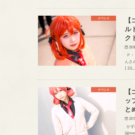
【
イベント
ル
ク
2018
Ｐ・Ｌ
んさん（
| 20…
【
イベント
ッ
と
2017
かずの
(@m