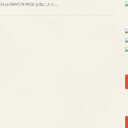
s://t.co/SNVO7kYRGb お気に入り:…