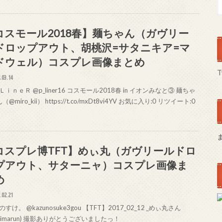
コスモール2018春】麺ちゃん（ガヴリー
ドロップアウト、胡桃沢=サタニキア=マ
ドウェル）コスプレ画像まとめ
T
.03.14
ｉｎｅＲ @p_liner16 コスモール2018春 in イオンみなと③ 麺ちゃ
@miro_kii） https://t.co/mxDt8vi4YV お気に入り:0 リツイート:0
コスプレ博TFT】めぃ丸（ガヴリールドロ
プアウト、サターニャ）コスプレ画像ま
め
.02.21
すけ。 @kazunosuke3gou 【TFT】2017_02_12 _めぃ丸さん
eimarun) 撮影ありがとうございましたっ！