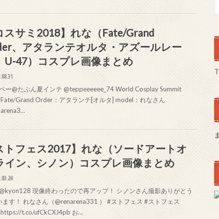
スサミ2018】れな（Fate/Grand
rder、アタランテオルタ・アズールレー
、U-47）コスプレ画像まとめ
T
.08.31
@たぶん夏インテ @teppeeeeee_74 World Cosplay Summit
8 Fate/Grand Order：アタランテ[オルタ] model：れなさん
narena3…
ストフェス2017】れな（ソードアートオ
ライン、シノン）コスプレ画像まとめ
.03.24
n @kyon128 現像終わったので再アップ！ シノンさん撮影ありがとう
ます！ れなさん（@renarena331 ） #ストフェス #ストフェス
https://t.co/ufCkCXJ4pb お…