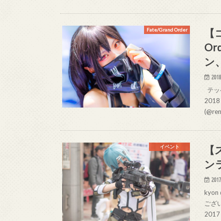
【コ
Fate/Grand Order
O
ン
2018
テッペー
201
(@re
【
イベント
ン
2017
kyo
ござい
2017 