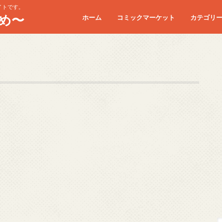
イトです。
め〜
ホーム
コミックマーケット
カテゴリ
コミケC90
コミケC91
コミケC92
コミケC93
コミケC94
コミケC95