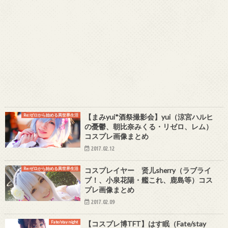
Re:ゼロから始める異世界生活
【まみyui*酒祭撮影会】yui（涼宮ハルヒ
の憂鬱、朝比奈みくる・リゼロ、レム）
コスプレ画像まとめ
2017.02.12
Re:ゼロから始める異世界生活
コスプレイヤー 贤儿sherry（ラブライ
ブ！、小泉花陽・艦これ、鹿島等）コス
プレ画像まとめ
2017.02.09
Fate/stay night
【コスプレ博TFT】はす眠（Fate/stay