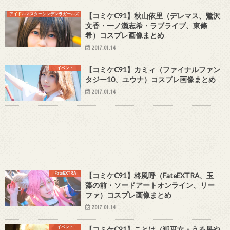
アイドルマスターシンデレラガールズ
【コミケC91】秋山依里（デレマス、鷺沢
文香・一ノ瀬志希・ラブライブ、東條
希）コスプレ画像まとめ
2017.01.14
イベント
【コミケC91】カミィ（ファイナルファン
タジー10、ユウナ）コスプレ画像まとめ
2017.01.14
FateEXTRA
【コミケC91】柊風呼（FateEXTRA、玉
藻の前・ソードアートオンライン、リー
ファ）コスプレ画像まとめ
2017.01.14
イベント
【コミケC91】ことは（狐巫女・うる星や