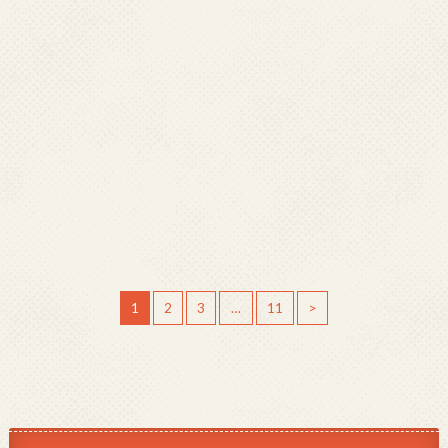
1
2
3
…
11
>