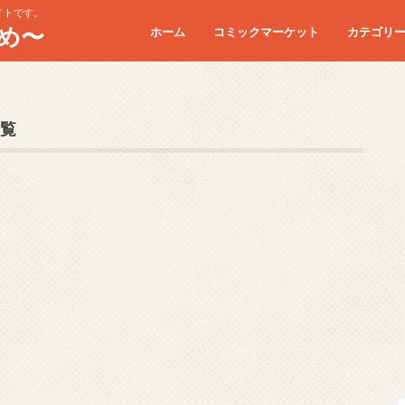
イトです。
め〜
ホーム
コミックマーケット
カテゴリ
コミケC90
コミケC91
コミケC92
コミケC93
コミケC94
コミケC95
覧