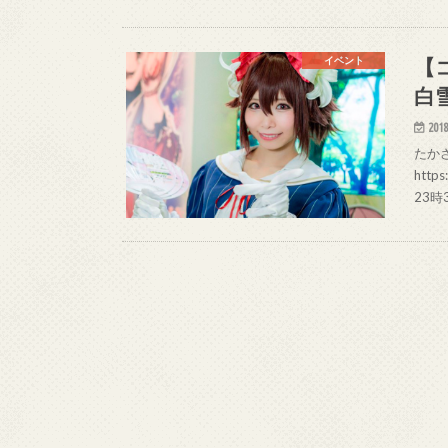
【
イベント
白
2018
たかさ
http
23時