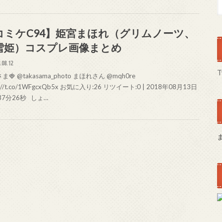
コミケC94】姫宮まほれ（グリムノーツ、
雪姫）コスプレ画像まとめ
.08.12
T
ま🍓 @takasama_photo まほれさん @mqh0re
s://t.co/1WFgcxQb5x お気に入り:26 リツイート:0 | 2018年08月13日
37分26秒 しょ…