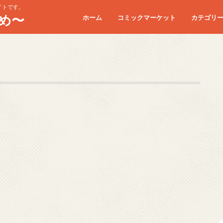
イトです。
め〜
ホーム
コミックマーケット
カテゴリ
コミケC90
コミケC91
コミケC92
コミケC93
コミケC94
コミケC95