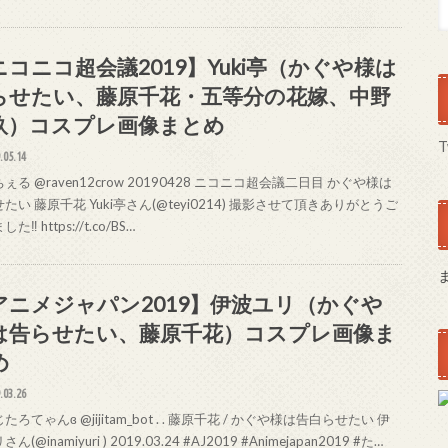
ニコニコ超会議2019】Yuki亭（かぐや様は
らせたい、藤原千花・五等分の花嫁、中野
玖）コスプレ画像まとめ
T
.05.14
ぇる @raven12crow 20190428 ニコニコ超会議二日目 かぐや様は
たい 藤原千花 Yuki亭さん(@teyi0214) 撮影させて頂きありがとうご
た‼️ https://t.co/BS…
アニメジャパン2019】伊波ユリ（かぐや
は告らせたい、藤原千花）コスプレ画像ま
め
.03.26
たろてゃんɞ @jijitam_bot . . 藤原千花 / かぐや様は告白らせたい 伊
ん(@inamiyuri ) 2019.03.24 #AJ2019 #Animejapan2019 #た…