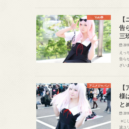
【
Yuki亭
告
三
2019
えっち
告らせ
ざいまし
【
アニメジャパン
様
と
2019
ʚじじ
波ユリさ