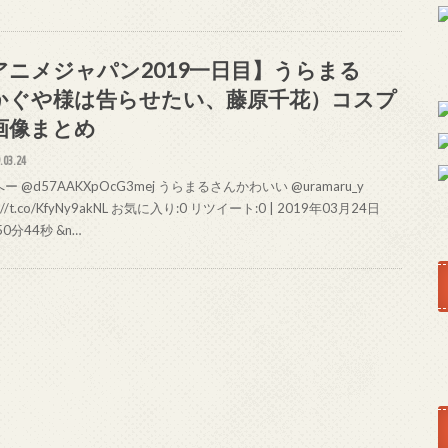
アニメジャパン2019一日目】うらまる
かぐや様は告らせたい、藤原千花）コスプ
画像まとめ
.03.24
ー @d57AAKXpOcG3mej うらまるさんかわいい @uramaru_y
s://t.co/KfyNy9akNL お気に入り:0 リツイート:0 | 2019年03月24日
50分44秒 &n…