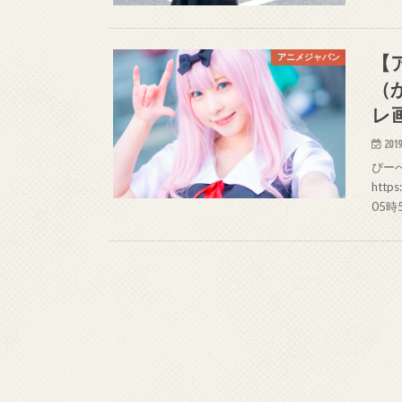
【
アニメジャパン
（
レ
2019
ぴーへ
http
05時