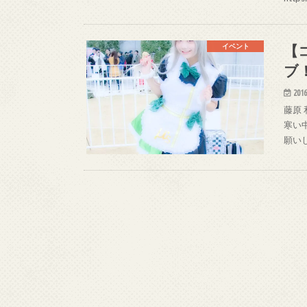
【
イベント
ブ
2016
藤原 
寒い
願いし