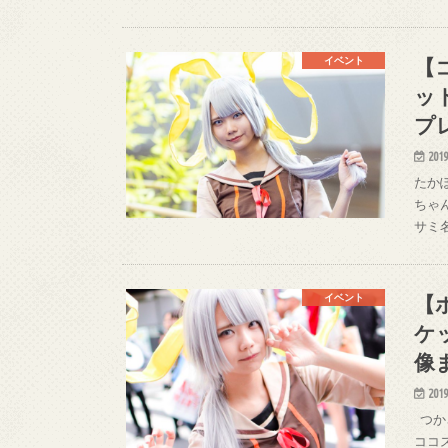
【
イベント
ッ
プ
2019
たかぽ
ちゃん
サミ名古
【
イベント
ケ
像
2019
つかさ
ココス