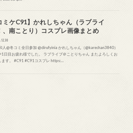
コミケC91】かれしちゃん（ラブライ
！、南ことり）コスプレ画像まとめ
.12.30
和人@冬コミ全日参加 @dirufyinia かれしちゃん（@karechan3840）
中1日目お疲れ様でした。 ラブライブ＠ことりちゃん またよろしくお
ます。 #C91 #C91コスプレ https:…