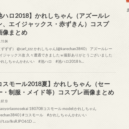
池ハロ2018】かれしちゃん（アズールレ
ン、エイジャックス・赤ずきん）コスプ
画像まとめ
.11.04
（ずずず） @carl_zzz かれしちゃん(@karechan3840） アズールレー
エイジャックス改 久々遭遇できましたｗ撮影ありがとうございました
かれしちゃんかわいい #池ハロ #池ハロ2018 h…
コスモール2018夏】かれしちゃん（セー
ー・制服・メイド等）コスプレ画像まとめ
.07.13
aoyoriaonosekai 180708コスモール model:かれしちゃん
arechan3840 ) #コスモール #かれしちゃんかわいい
://t.co/lksRJPO61D …