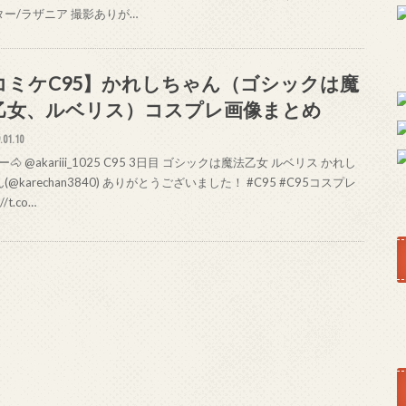
ター/ラザニア 撮影ありが…
コミケC95】かれしちゃん（ゴシックは魔
乙女、ルベリス）コスプレ画像まとめ
.01.10
🐴 @akariii_1025 C95 3日目 ゴシックは魔法乙女 ルベリス かれし
(@karechan3840) ありがとうございました！ #C95 #C95コスプレ
://t.co…