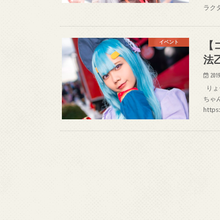
ラク
【
イベント
法
2019
りょー
ちゃん
https