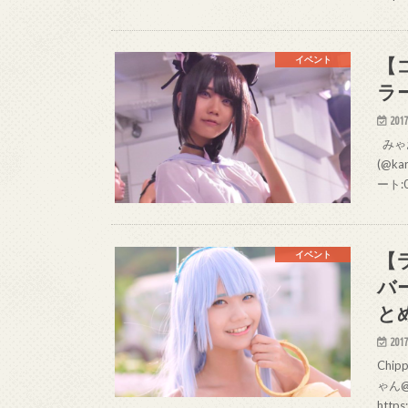
【
イベント
ラ
2017
みゃお
(@ka
ート:
【
イベント
バ
と
2017
Chi
ゃん@
https