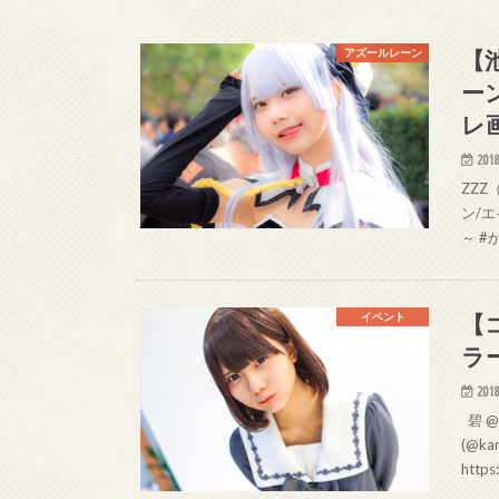
【
アズールレーン
ー
レ
2018
ZZZ
ン/
～ #
【
イベント
ラ
2018
碧 @
(@k
https