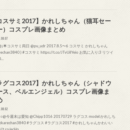
コスサミ2017】かれしちゃん（猫耳セー
ー）コスプレ画像まとめ
.08.07
🌟コスサミ両日 @pu_udr 2017.8.5〜6 コスサミ かれしちゃん
rechan3840 ) #コスサミ https://t.co/JTvUilYeio お気に入り:3 リツイ
0…
ラグコス2017】かれしちゃん（シャドウ
ース、ベルエンジェル）コスプレ画像ま
め
.08.02
pp○@今週末は愛知 @Chipp1016 20170729 ラグコス model:かれしち
karechan3840 #ラグコス #ラグコス2017 #かれしちゃんかわいい
://t.co/ecHp…