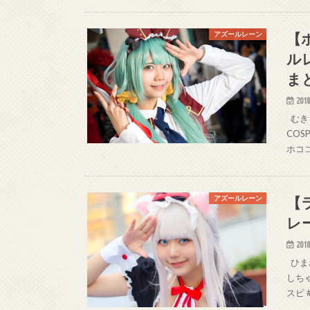
【
アズールレーン
ル
ま
2018
むき 
COS
ホココ
【
アズールレーン
レ
2018
ひまわ
しちゃん
スピ 