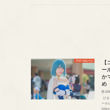
【
アズールレーン
ー
か
め
2018
ひまわ
ールレ
https