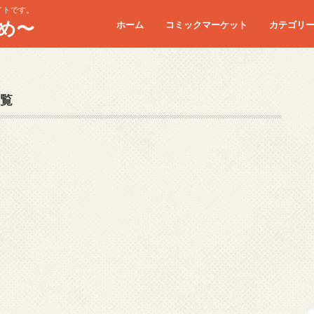
イトです。
め〜
ホーム
コミックマーケット
カテゴリ
コミケC90
コミケC91
コミケC92
コミケC93
コミケC94
コミケC95
覧