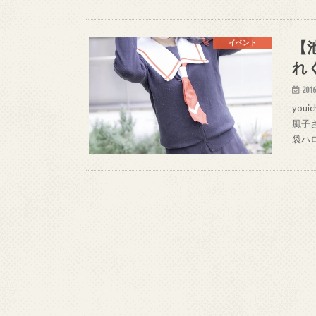
【
イベント
れ
2016
you
風子さ
袋ハロウ