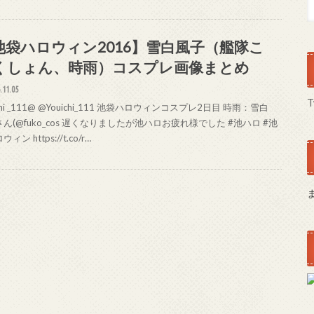
池袋ハロウィン2016】雪白風子（艦隊こ
くしょん、時雨）コスプレ画像まとめ
.11.05
T
ichi _111@ @Youichi_111 池袋ハロウィンコスプレ2日目 時雨：雪白
ん(@fuko_cos 遅くなりましたが池ハロお疲れ様でした #池ハロ #池
ィン https://t.co/r…