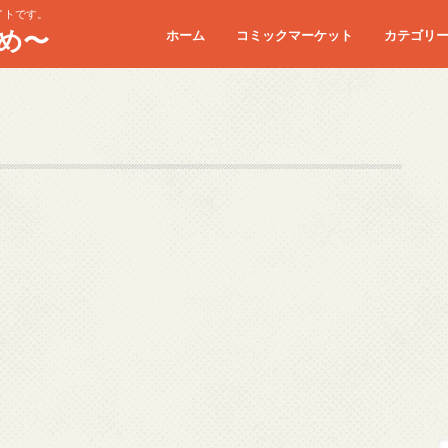
イトです。
め〜
ホーム
コミックマーケット
カテゴリ
コミケC90
コミケC91
コミケC92
コミケC93
コミケC94
コミケC95