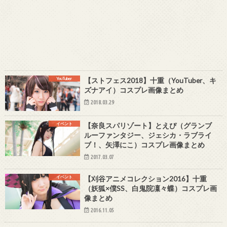
YouTuber
【ストフェス2018】十重（YouTuber、キ
ズナアイ）コスプレ画像まとめ
2018.03.29
イベント
【奈良スパリゾート】とえぴ（グランブ
ルーファンタジー、ジェシカ・ラブライ
ブ！、矢澤にこ）コスプレ画像まとめ
2017.03.07
イベント
【刈谷アニメコレクション2016】十重
（妖狐×僕SS、白鬼院凜々蝶）コスプレ画
像まとめ
2016.11.05