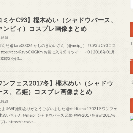
コミケC93】樫木めい（シャドウバース、
ァンピィ）コスプレ画像まとめ
.02.08
T
んだ @tare00026 かしのきめいさん（@meip_ ） #C93 #C93コス
ttps://t.co/RsvoCXIGKm お気に入り:0 リツイート:0 | 2018年01月
 00時38分3…
ワンフェス2017冬】樫木めい（シャドウ
ース、乙姫）コスプレ画像まとめ
.02.28
ま＠WF撮影ありがとうございました @chiritama 170219 ワンフェ
木めいちゃん @meip_ シャドウバース 乙姫 #WF2017冬 #wf2017w
レ https://t.co/vz…