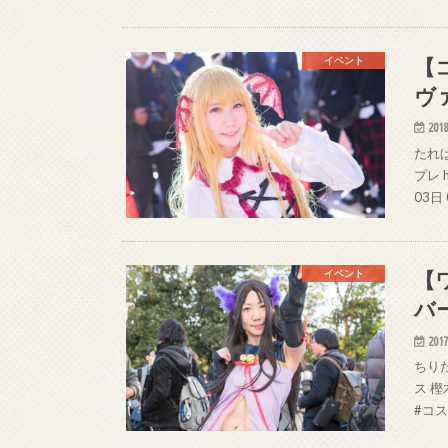
【
イベント
ヴ
2018
たれぱ
プレ h
03日
【
イベント
バ
2017
ちりた
ス 樫
#コスプ