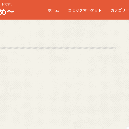
イトです。
め〜
ホーム
コミックマーケット
カテゴリ
コミケC90
コミケC91
コミケC92
コミケC93
コミケC94
コミケC95