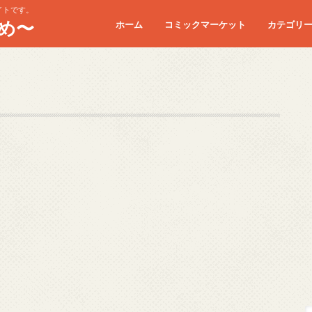
イトです。
め〜
ホーム
コミックマーケット
カテゴリ
コミケC90
コミケC91
コミケC92
コミケC93
コミケC94
コミケC95