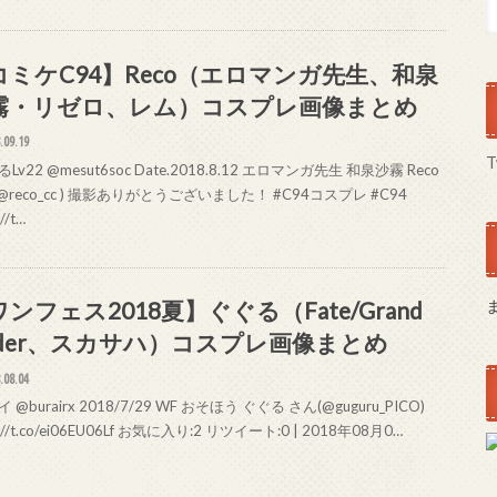
コミケC94】Reco（エロマンガ先生、和泉
霧・リゼロ、レム）コスプレ画像まとめ
.09.19
T
v22 @mesut6soc Date.2018.8.12 エロマンガ先生 和泉沙霧 Reco
@reco_cc ) 撮影ありがとうございました！ #C94コスプレ #C94
://t…
ンフェス2018夏】ぐぐる（Fate/Grand
rder、スカサハ）コスプレ画像まとめ
.08.04
@burairx 2018/7/29 WF おそほう ぐぐる さん(@guguru_PICO)
s://t.co/ei06EU06Lf お気に入り:2 リツイート:0 | 2018年08月0…