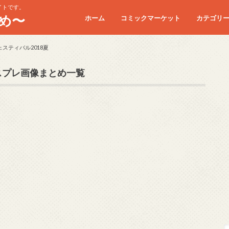
イトです。
め〜
ホーム
コミックマーケット
カテゴリ
コミケC90
コミケC91
コミケC92
コミケC93
コミケC94
コミケC95
スティバル2018夏
スプレ画像まとめ一覧