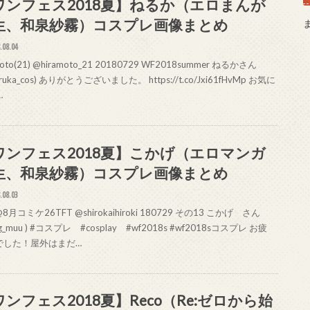
ワンフェス2018夏】ねるか（エロまんが
生、和泉紗霧）コスプレ画像まとめ
.08.04
moto(21) @hiramoto_21 20180729 WF2018summer ねるかさん
ruka_cos) ありがとうございました。 https://t.co/Jxi61fHvMp お気に
…
ワンフェス2018夏】こかげ（エロマンガ
生、和泉紗霧）コスプレ画像まとめ
.08.03
8月コミケ26TFT @shirokaihiroki 180729 その13 こかげ さん
g_muu ) #コスプレ #cosplay #wf2018s #wf2018sコスプレ お疲
でした！屋外はまだ…
ワンフェス2018夏】Reco（Re:ゼロから始