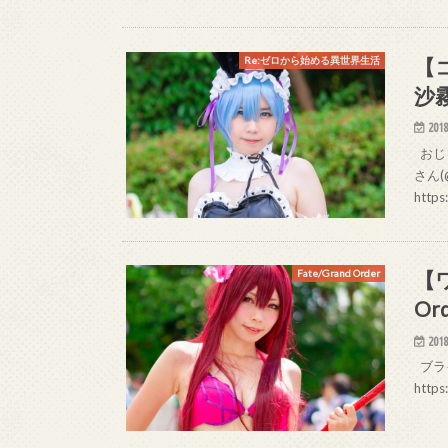
【
Re:ゼロから始める異世界生活
沙
2018
おじるL
さん(
https
【ワ
Fate/Grand Order
O
2018
ブライ 
http