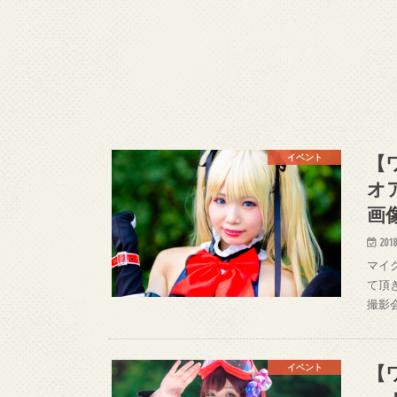
【
イベント
オ
画
2018
マイク
て頂き
撮影会
【
イベント