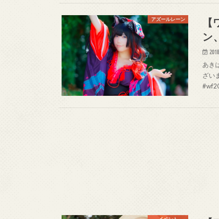
【
アズールレーン
ン
2018
あきは
ざいま
#wf2