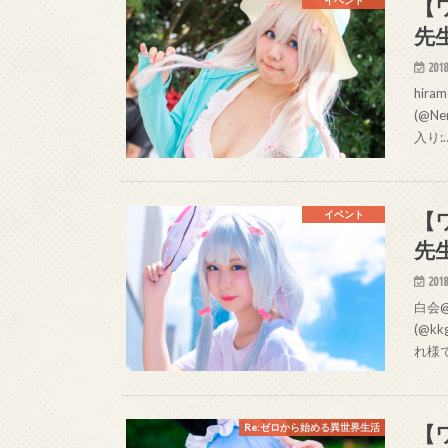
【
イベント
先
2018
hira
(@Ne
入り:
【
イベント
先
2018
白会@
(@kk
れ様
【
Re:ゼロから始める異世界生活