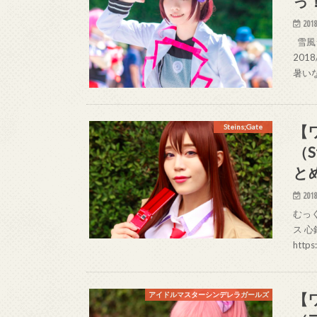
っ
2018
雪風シ
201
暑い
【
Steins;Gate
（S
と
2018
むっく
ス 心
https
【
アイドルマスターシンデレラガールズ