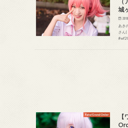
（
城
2018
あきの
さん(
#wf20
【ワ
Fate/Grand Order
O