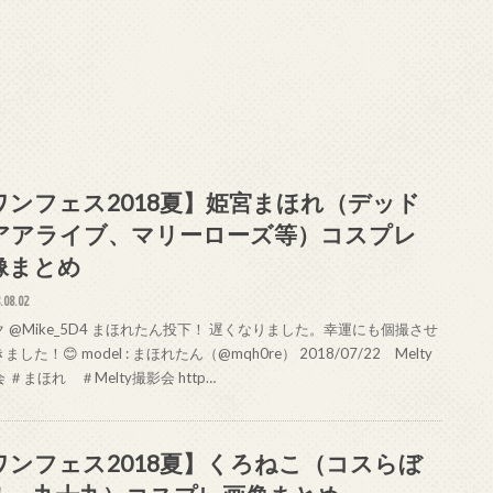
ワンフェス2018夏】姫宮まほれ（デッド
アアライブ、マリーローズ等）コスプレ
像まとめ
.08.02
 @Mike_5D4 まほれたん投下！ 遅くなりました。幸運にも個撮させ
ました！😊 model : まほれたん（@mqh0re） 2018/07/22 Melty
 ＃まほれ ＃Melty撮影会 http…
ワンフェス2018夏】くろねこ（コスらぼ