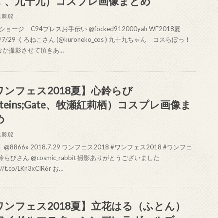
！、九十九）コスプレ画像まとめ
.08.02
ョージ C94プレスお手伝い @focked912000yah WF2018夏
8/7/29 くろねこさん (@kuroneko_cos ) 九十九ちゃん コスらぼっ！
なか撮影させて頂きあ…
ワンフェス2018夏】心鈴らび
teins;Gate、牧瀬紅莉栖）コスプレ画像ま
め
.08.02
 @8866x 2018.7.29 ワンフェス2018 #ワンフェス2018 #ワンフェ
鈴らびさん @cosmic_rabbit 撮影ありがとうございました
://t.co/LKn3xClR6r お…
ワンフェス2018夏】立花はる（ふとん）