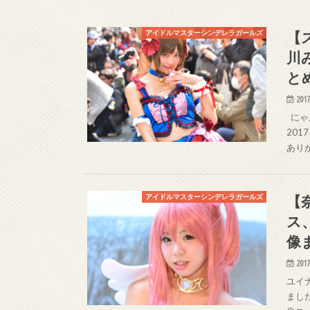
【
アイドルマスターシンデレラガールズ
川
と
2017
にゃん
2017
ありが
【
アイドルマスターシンデレラガールズ
ス
像
2017
ユイナ
ました