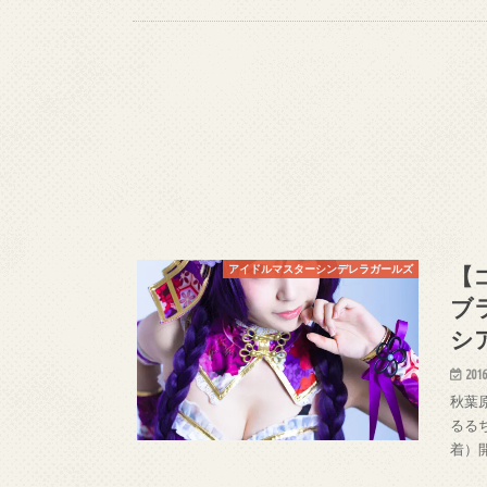
【
アイドルマスターシンデレラガールズ
ブ
シ
2016
秋葉原
るるち
着）