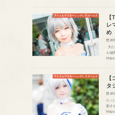
【
アイドルマスターシンデレラガールズ
レ
め
2017
大たに
ん(@
https
【
アイドルマスターシンデレラガールズ
タ
2017
たっし
影させ
https