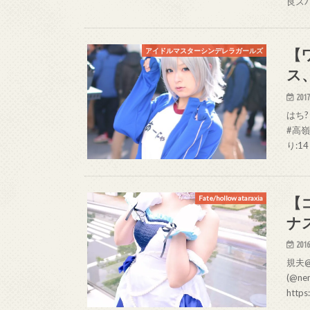
良スパ
【
アイドルマスターシンデレラガールズ
ス
2017
はち? 
#高嶺エ
り:14
【
Fate/hollow ataraxia
ナ
2016
規夫@
(@n
http