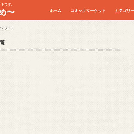
イトです。
め〜
ホーム
コミックマーケット
カテゴリ
コミケC90
コミケC91
コミケC92
コミケC93
コミケC94
コミケC95
ナスタシア
覧