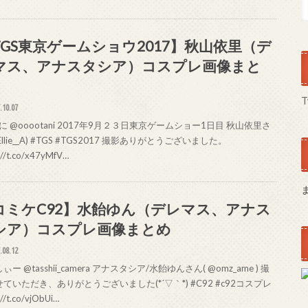
TGS東京ゲームショウ2017】秋山依里（デ
マス、アナスタシア）コスプレ画像まと
T
.10.07
 @ooootani 2017年9月２３日東京ゲームショー1日目 秋山依里さ
Ellie__A) #TGS #TGS2017 撮影ありがとうございました。
://t.co/x47yMfV…
コミケC92】水飴ゆん（デレマス、アナス
シア）コスプレ画像まとめ
.08.12
ぃー @tasshii_camera アナスタシア/水飴ゆんさん( @omz_ame ) 撮
ていただき、ありがとうございました(*´▽｀*) #C92 #c92コスプレ
://t.co/vjObUi…