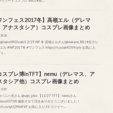
リゾートコスプレ Vol.5 #奈…
ワンフェス2017冬】高嶺エル（デレマ
、アナスタシア）コスプレ画像まとめ
.02.26
@tako0905yaki1 2/19 WF 冬 高嶺エルさん(@takane_88 ) #生テレ
ル #WF2017冬 #ワンフェス https://t.co/akKOS9cytv お気に入
 リ…
コスプレ博inTFT】nemu（デレマス、ア
スタシア他）コスプレ画像まとめ
.12.05
ハニハ兄さん @ugo_plus 【11/27 TFT】 nemuさん
emucat0718) 撮影させて頂きありがとうございました！
s://t.co/q61j9N4FKP お気に入り:11 リツイー…