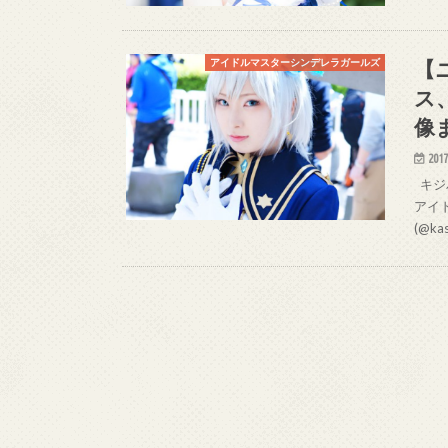
【
アイドルマスターシンデレラガールズ
ス
像
2017
キジバ
アイ
(@k