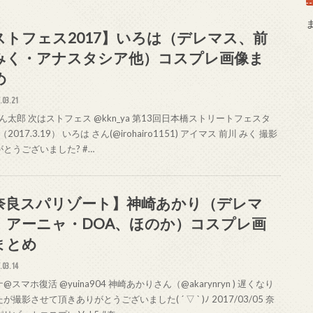
ストフェス2017】いろは（デレマス、前
みく・アナスタシア他）コスプレ画像ま
め
.03.21
太郎 次はストフェス @kkn_ya 第13回日本橋ストリートフェスタ
（2017.3.19） いろは さん(@irohairo1151) アイマス 前川 みく 撮影
とうございました? #…
奈良スパリゾート】神崎あかり（デレマ
、アーニャ・DOA、ほのか）コスプレ画
まとめ
.03.14
@スマホ復活 @yuina904 神崎あかりさん（@akarynryn ) 遅くなり
が撮影させて頂きありがとうございました( ´ ▽ ` )ﾉ 2017/03/05 奈