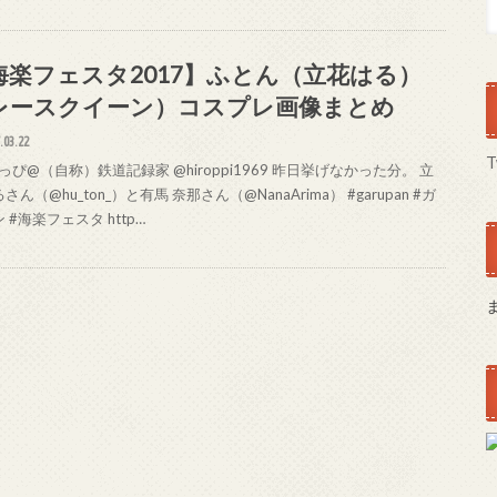
海楽フェスタ2017】ふとん（立花はる）
レースクイーン）コスプレ画像まとめ
.03.22
T
ぴ@（自称）鉄道記録家 @hiroppi1969 昨日挙げなかった分。 立
さん（@hu_ton_）と有馬 奈那さん（@NanaArima） #garupan #ガ
 #海楽フェスタ http…