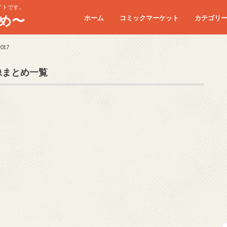
イトです。
め〜
ホーム
コミックマーケット
カテゴリ
コミケC90
コミケC91
コミケC92
コミケC93
コミケC94
コミケC95
17
像まとめ一覧