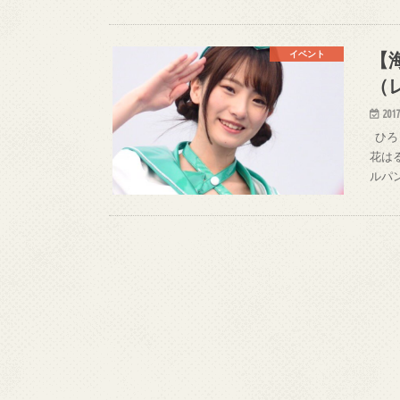
【
イベント
（
2017
ひろっ
花はる
ルパン